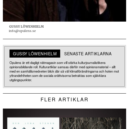
GUSSY LÖWENHIELM
info@opulens.se
GUSSY LÖWENHIELM
SENASTE ARTIKLARNA
Opulens är ett dagligt nätmagasin som vill stärka kulturjournalistikens
opinionsbildande roll. Kulturartiklar samsas därför med opinionsmaterial – allt
med en samhällsmedveten blick där så väl klimatförändringarna och hoten mot
yttrandefriheten som de sociala orättvisorna betraktas som självklara
utgångspunkter.
FLER ARTIKLAR