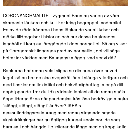
CORONANORMALITET. Zygmunt Bauman var en av våra
skarpaste tänkare och krititiker kring begreppet modernitet.
En av de röda trådarna i hans tänkande var att kriser och
mörka tilldragelser i historien och hur dessa hanterades
innehöll ett korn av föregående tiders normalitet. Så om vi ser
på Coronarestriktionernas grad av normalitet, det vill säga
betraktar världen med Baumanska ögon, vad ser vi då?
Bankerna har redan velat slippa se din nuna över huvud
taget, så nu har de sina svepskäl för att stänga ytterligare och
med floskler om flexibilitet och bekvämlighet lagt mer på ditt
appblippande.Tror du i din vildaste fantasi att de redan snåla
öppettiderna ökas när pandemins tröstlösa bedrövliga mantra
“stängt, stängt, stängt” är över? IKEA:s
massutfodringsrestaurang med redan slimmade smarta
vinstuträkningar har nu äntligen kunnat spola bort de som
bara satt och hängde lite irriterande länge med en kopp kaffe