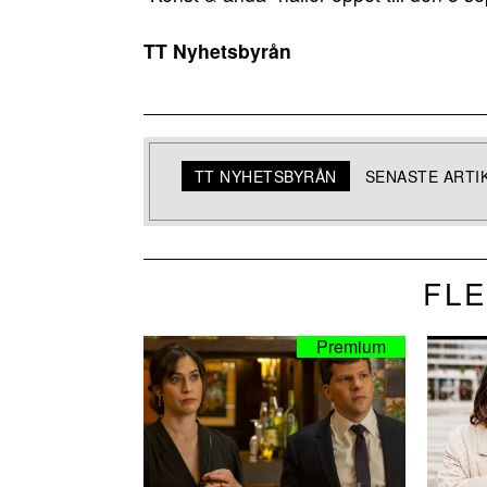
TT Nyhetsbyrån
TT NYHETSBYRÅN
SENASTE ARTI
FLE