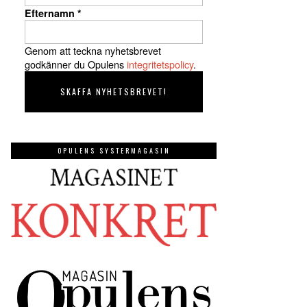
Efternamn
*
Genom att teckna nyhetsbrevet
godkänner du Opulens
integritetspolicy
.
OPULENS SYSTERMAGASIN