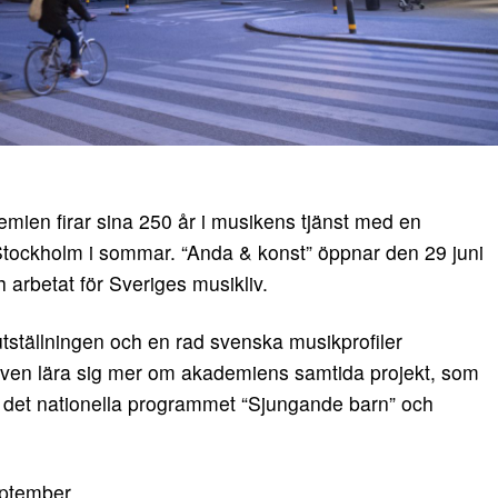
ien firar sina 250 år i musikens tjänst med en
 Stockholm i sommar. “Anda & konst” öppnar den 29 juni
 arbetat för Sveriges musikliv.
i utställningen och en rad svenska musikprofiler
även lära sig mer om akademiens samtida projekt, som
det nationella programmet “Sjungande barn” och
eptember.