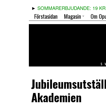
SOMMARERBJUDANDE: 19 KR 
Förstasidan
Magasin
Om Opu
S
Jubileumsutstäl
Akademien