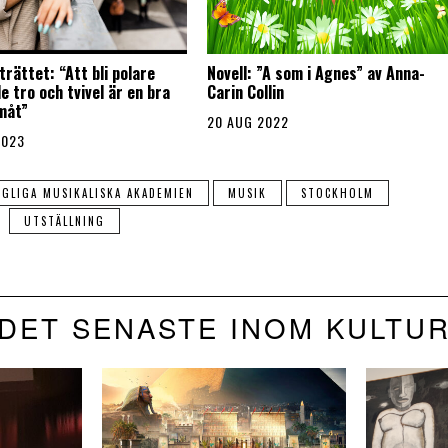
rättet: “Att bli polare
Novell: ”A som i Agnes” av Anna-
 tro och tvivel är en bra
Carin Collin
måt”
20 AUG 2022
2023
GLIGA MUSIKALISKA AKADEMIEN
MUSIK
STOCKHOLM
UTSTÄLLNING
DET SENASTE INOM KULTU