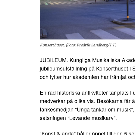
Konserthuset. (Foto: Fredrik Sandberg/TT)
JUBILEUM. Kungliga Musikaliska Akadem
jubileumsutställning på Konserthuset i
och lyfter hur akademien har främjat och
En rad historiska antikviteter tar plats 
medverkar på olika vis. Besökarna får 
tankesmedjan “Unga tankar om musik”, 
satsningen “Levande musikarv”.
“Konst & anda” håller öppet till den 5 s