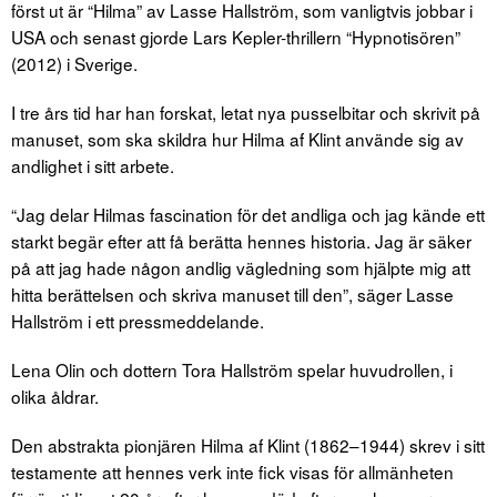
först ut är “Hilma” av Lasse Hallström, som vanligtvis jobbar i
USA och senast gjorde Lars Kepler-thrillern “Hypnotisören”
(2012) i Sverige.
I tre års tid har han forskat, letat nya pusselbitar och skrivit på
manuset, som ska skildra hur Hilma af Klint använde sig av
andlighet i sitt arbete.
“Jag delar Hilmas fascination för det andliga och jag kände ett
starkt begär efter att få berätta hennes historia. Jag är säker
på att jag hade någon andlig vägledning som hjälpte mig att
hitta berättelsen och skriva manuset till den”, säger Lasse
Hallström i ett pressmeddelande.
Lena Olin och dottern Tora Hallström spelar huvudrollen, i
olika åldrar.
Den abstrakta pionjären Hilma af Klint (1862–1944) skrev i sitt
testamente att hennes verk inte fick visas för allmänheten