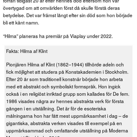
förrän tidigast 20 år efter hennes död eftersom hon var
övertygad om att omvärlden först då skulle förstå deras
betydelse. Det var främst långt efter sin död som hon började
bli ett känt namn.
“Hilma” planeras ha premiär på Viaplay under 2022.
Fakta: Hilma af Klint
Pionjären Hilma af Klint (1862–1944) tillhörde adeln och
fick möjlighet att studera på Konstakademien i Stockholm.
Efter 20 år som traditionell konstnär började hon arbeta
med ett abstrakt och symboliskt formspråk. Hon ingick
också i en religiöst inriktad grupp som kallades för De fem.
1986 visades några av hennes abstrakta verk för första
gången i en utställning. Det är för de esoteriska
målningarna hon har fått mest uppmärksamhet i dag – de
gigantiska, abstrakta verken visades till exempel på en
uppmärksammad och omfattande utställning på Moderna