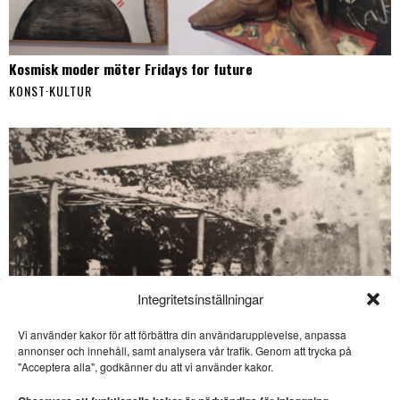
Kosmisk moder möter Fridays for future
KONST
·
KULTUR
Integritetsinställningar
Vi använder kakor för att förbättra din användarupplevelse, anpassa
SE ÄVEN
annonser och innehåll, samt analysera vår trafik. Genom att trycka på
"Acceptera alla", godkänner du att vi använder kakor.
Sevärda havsäventyr på
bio – ”The Odyssey” och