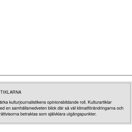
TIKLARNA
rka kulturjournalistikens opinionsbildande roll. Kulturartiklar
med en samhällsmedveten blick där så väl klimatförändringarna och
rättvisorna betraktas som självklara utgångspunkter.