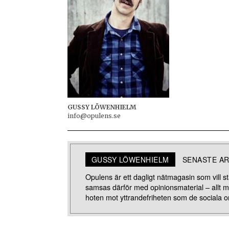
GUSSY LÖWENHIELM
info@opulens.se
GUSSY LÖWENHIELM
SENASTE AR
Opulens är ett dagligt nätmagasin som vill stä
samsas därför med opinionsmaterial – allt 
hoten mot yttrandefriheten som de sociala o