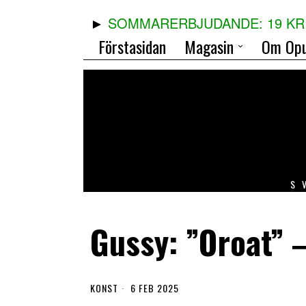
SOMMARERBJUDANDE: 19 KR 
Förstasidan
Magasin
Om Opu
S
Gussy: ”Oroat” 
KONST
6 FEB 2025