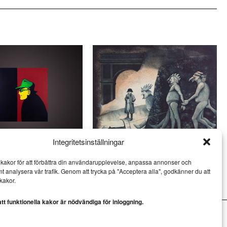
Integritetsinställningar
och Jan Håfström på
Ulf Eklund kombinerar kärvhet
kakor för att förbättra din användarupplevelse, anpassa annonser och
öv
med värme
mt analysera vår trafik. Genom att trycka på "Acceptera alla", godkänner du att
KONST
kakor.
t funktionella kakor är nödvändiga för inloggning.