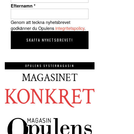
Efternamn
*
Genom att teckna nyhetsbrevet
godkänner du Opulens
integritetspolicy
.
OPULENS SYSTERMAGASIN