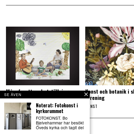
Mångfasetterad utställning om
Konst och botanik i 
SE ÄVEN
fenomenet familj
förening
Noterat: Fotokonst i
KONST
KONST
kyrkorummet
FOTOKONST. Bo
Bjelvehammar har besökt
Öveds kyrka och tagit del