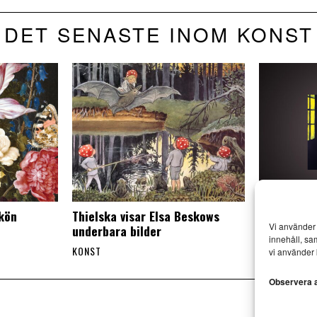
DET SENASTE INOM KONST
skön
Thielska visar Elsa Beskows
Mr Walker 
Vi använder 
underbara bilder
besök i Esl
innehåll, sa
KONST
KONST
vi använder 
Observera at