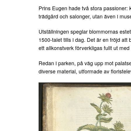
Prins Eugen hade två stora passioner: 
trädgård och salonger, utan även i muse
Utställningen speglar blommornas estetik
1500-talet tills i dag. Det är en fröjd a
ett allkonstverk förverkligas fullt ut me
Redan i parken, på väg upp mot palatset
diverse material, utformade av floriste