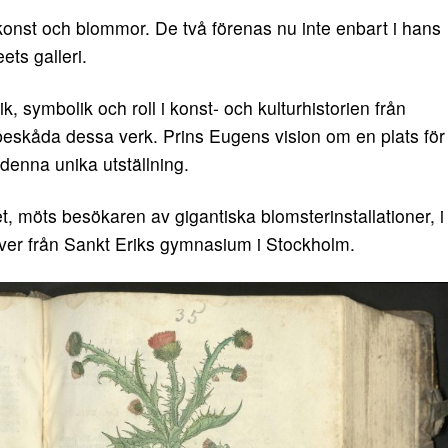
konst och blommor. De två förenas nu inte enbart i hans
ets galleri.
, symbolik och roll i konst- och kulturhistorien från
tt beskåda dessa verk. Prins Eugens vision om en plats för
d denna unika utställning.
, möts besökaren av gigantiska blomsterinstallationer, i
lever från Sankt Eriks gymnasium i Stockholm.