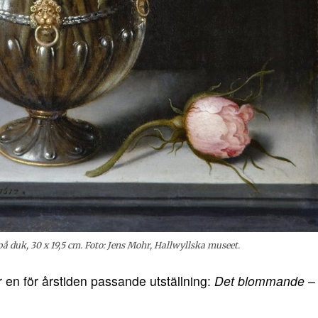
på duk, 30 x 19,5 cm. Foto: Jens Mohr, Hallwyllska museet.
n för årstiden passande utställning:
Det blommande –