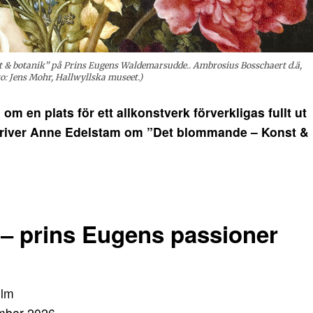
t & botanik” på Prins Eugens Waldemarsudde.. Ambrosius Bosschaert d.ä,
o: Jens Mohr, Hallwyllska museet.)
 en plats för ett allkonstverk förverkligas fullt ut
skriver Anne Edelstam om ”Det blommande – Konst &
‒ prins Eugens passioner
olm
ember 2026