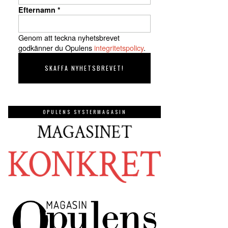
Efternamn
*
Genom att teckna nyhetsbrevet
godkänner du Opulens
integritetspolicy
.
OPULENS SYSTERMAGASIN