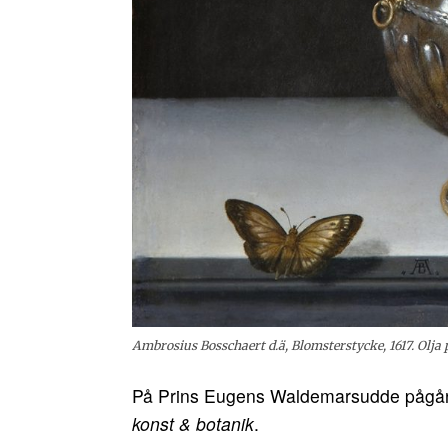
Ambrosius Bosschaert d.ä, Blomsterstycke, 1617. Olja 
På Prins Eugens Waldemarsudde pågår e
konst & botanik
.