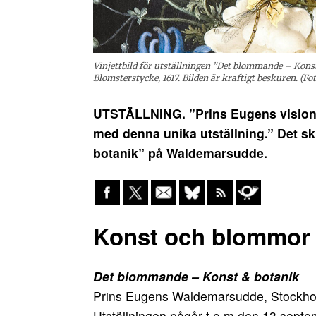
Vinjettbild för utställningen ”Det blommande – Kons
Blomsterstycke, 1617. Bilden är kraftigt beskuren. (
Fot
UTSTÄLLNING. ”Prins Eugens vision om
med denna unika utställning.” Det 
botanik” på Waldemarsudde.
Konst och blommor 
Det blommande – Konst & botanik
Prins Eugens Waldemarsudde, Stockh
Utställningen pågår t o m den 13 sept