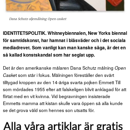
Dana Schutz oljemålning Open casket
IDENTITETSPOLITIK. Whitneybiennalen, New Yorks biennal
för samtidskonst, har hamnat i blåsväder och i det sociala
mediadrevet. Som vanligt kan man kanske säga, är det en
så kallad konstskandal som har seglat upp.
Det är den amerikanske målaren Dana Schutz målning
Open
t som står i fokus. Målningen föreställer den svårt
Caske
tilltygad kroppen av den 14-åriga svarta pojken Emmett Till
som mördades 1955 efter att falskeligen blivit anklagad för att
flirtat med en vit kvinna. Vid begravningen insisterade
Emmetts mamma att kistan skulle vara öppen så alla kunde
se det grova våld som hennes son utsatts för.