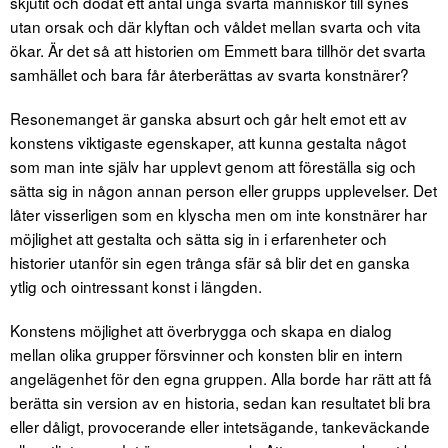
skjutit och dödat ett antal unga svarta människor till synes
utan orsak och där klyftan och våldet mellan svarta och vita
ökar. Är det så att historien om Emmett bara tillhör det svarta
samhället och bara får återberättas av svarta konstnärer?
Resonemanget är ganska absurt och går helt emot ett av
konstens viktigaste egenskaper, att kunna gestalta något
som man inte själv har upplevt genom att föreställa sig och
sätta sig in någon annan person eller grupps upplevelser. Det
låter visserligen som en klyscha men om inte konstnärer har
möjlighet att gestalta och sätta sig in i erfarenheter och
historier utanför sin egen trånga sfär så blir det en ganska
ytlig och ointressant konst i längden.
Konstens möjlighet att överbrygga och skapa en dialog
mellan olika grupper försvinner och konsten blir en intern
angelägenhet för den egna gruppen. Alla borde har rätt att få
berätta sin version av en historia, sedan kan resultatet bli bra
eller dåligt, provocerande eller intetsägande, tankeväckande