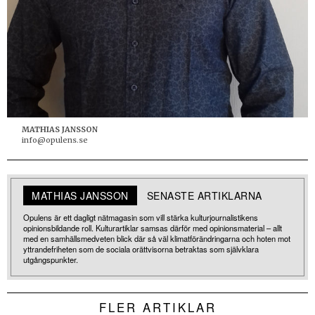
MATHIAS JANSSON
info@opulens.se
MATHIAS JANSSON
SENASTE ARTIKLARNA
Opulens är ett dagligt nätmagasin som vill stärka kulturjournalistikens
opinionsbildande roll. Kulturartiklar samsas därför med opinionsmaterial – allt
med en samhällsmedveten blick där så väl klimatförändringarna och hoten mot
yttrandefriheten som de sociala orättvisorna betraktas som självklara
utgångspunkter.
FLER ARTIKLAR