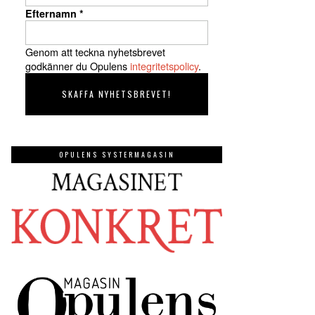
Efternamn
*
Genom att teckna nyhetsbrevet
godkänner du Opulens
integritetspolicy
.
OPULENS SYSTERMAGASIN