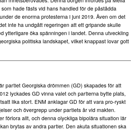
t han frihetsberövades. Denna borgen infördes på Melia
d som hade fästs vid hans handled för de påstådda
under de enorma protesterna i juni 2019. Även om det
det inte ha undgått regeringen att ett gripande skulle
d ytterligare öka spänningen i landet. Denna utveckling
t georgiska politiska landskapet, vilket knappast lovar gott
n när partiet Georgiska drömmen (GD) skapades för att
012 lyckades GD vinna valet och partierna bytte plats,
tsatt lika stort. ENM anklagar GD för att vara pro-ryskt
jelser och övergrepp under partiets år vid makten.
r förlora allt, och denna olyckliga bipolära situation lär
t kan brytas av andra partier. Den akuta situationen ska