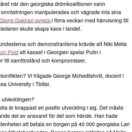
ra året när den georgiska drömkoalitionen vann
t omröstningen manipulerades och vägrade inta sina
Giorgi Gakhari avgick
i förra veckan med hänvisning till
sledaren skulle skapa kaos i landet.
 protesterna och demonstranterna krävde att Niki Melia
on Post
att kaoset i Georgien spelar Putin i
r till samförstånd och kompromisser.
konflikten? Vi frågade George Mchedlishvili, docent i
a University i Tbilisi.
e utvecklingen?
a är knappast en positiv utveckling i sig. Det måste
ande del av ansvaret för det som hände. Han hade
erlåtenheten att betala en borgen på 40 000 georgiska Lari