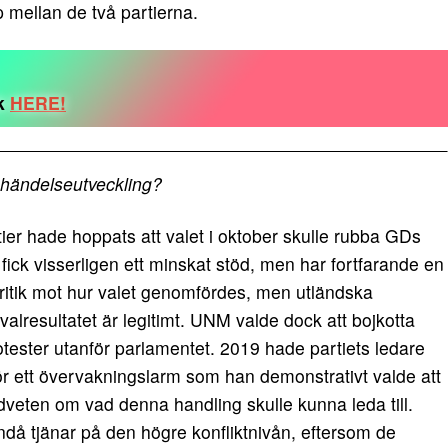
 mellan de två partierna.
ok
HERE!
a händelseutveckling?
er hade hoppats att valet i oktober skulle rubba GDs
fick visserligen ett minskat stöd, men har fortfarande en
 kritik mot hur valet genomfördes, men utländska
lresultatet är legitimt. UNM valde dock att bojkotta
otester utanför parlamentet. 2019 hade partiets ledare
rför ett övervakningslarm som han demonstrativt valde att
edveten om vad denna handling skulle kunna leda till.
då tjänar på den högre konfliktnivån, eftersom de