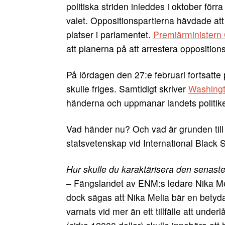
politiska striden inleddes i oktober för
valet. Oppositionspartierna hävdade at
platser i parlamentet.
Premiärministern 
att planerna på att arrestera opposition
På lördagen den 27:e februari fortsatte
skulle friges. Samtidigt skriver
Washingt
händerna och uppmanar landets politike
Vad händer nu? Och vad är grunden till 
statsvetenskap vid International Black Se
Hur skulle du karaktärisera den senast
– Fängslandet av ENM:s ledare Nika Meli
dock sägas att Nika Melia bär en betyd
varnats vid mer än ett tillfälle att und