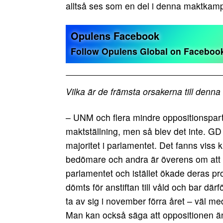
alltså ses som en del i denna maktkamp
Opulens Facebook
Follow Opulens Global on Facebo
Vilka är de främsta orsakerna till denn
– UNM och flera mindre oppositionsparti
maktställning, men så blev det inte. GD 
majoritet i parlamentet. Det fanns viss
bedömare och andra är överens om att va
parlamentet och istället ökade deras pr
dömts för anstiftan till våld och bar dä
ta av sig i november förra året – väl m
Man kan också säga att oppositionen än