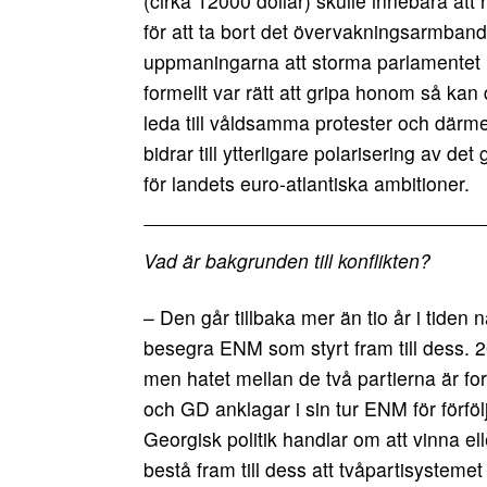
(cirka 12000 dollar) skulle innebära at
för att ta bort det övervakningsarmban
uppmaningarna att storma parlamentet 
formellt var rätt att gripa honom så kan 
leda till våldsamma protester och därme
bidrar till ytterligare polarisering av de
för landets euro-atlantiska ambitioner.
Vad är bakgrunden till konflikten?
– Den går tillbaka mer än tio år i tide
besegra ENM som styrt fram till dess. 2
men hatet mellan de två partierna är for
och GD anklagar i sin tur ENM för förföl
Georgisk politik handlar om att vinna elle
bestå fram till dess att tvåpartisysteme