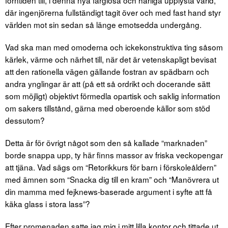
forntiden till, i denna nya färglösa och härliga upplysta värld,
där ingenjörerna fullständigt tagit över och med fast hand styr
världen mot sin sedan så länge emotsedda undergång.
Vad ska man med omoderna och ickekonstruktiva ting såsom
kärlek, värme och närhet till, när det är vetenskapligt bevisat
att den rationella vägen gällande fostran av spädbarn och
andra ynglingar är att (på ett så ordrikt och docerande sätt
som möjligt) objektivt förmedla opartisk och saklig information
om sakers tillstånd, gärna med oberoende källor som stöd
dessutom?
Detta är för övrigt något som den så kallade “marknaden”
borde snappa upp, ty här finns massor av friska veckopengar
att tjäna. Vad sägs om “Retorikkurs för barn i förskoleåldern”
med ämnen som “Snacka dig till en kram” och “Manövrera ut
din mamma med fejknews-baserade argument i syfte att få
käka glass i stora lass”?
Efter promenaden satte jag mig i mitt lilla kontor och tittade ut