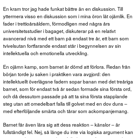
En kram tror jag hade funkat bättre än en diskussion. Till
yttermera visso en diskussion som i mina öron lät ojämlik. En
fader i trettioårsåldern, förmodligen med några års
universitetsstudier i bagaget, diskuterar på en relativt
avancerad nivå med ett barn på endast tre år, ett barn som
tvivelsutan fortfarande endast står i begynnelsen av sin
intellektuella och emotionella utveckling.
En ojämn kamp, som barnet är dömd att förlora. Redan från
början torde ju saken i praktiken vara avgjord: den
intellektuellt överlägsne fadern sopar banan med det treåriga
barnet, som för endast två år sedan formade sina första ord,
och då dessutom passade på att ta sina första stapplande
steg utan att omedelbart falla till golvet med en dov duns –
med efterföljande smärta och tårar som ackompanjemang.
Barnet får även lära sig att dess reaktion – känslor – är
fullständigt fel. Nej, så länge du inte via logiska argument kan