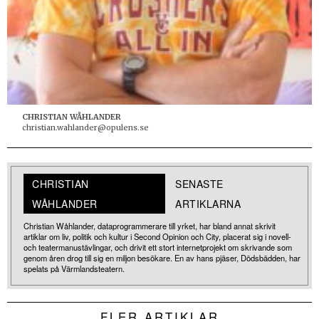
CHRISTIAN WÅHLANDER
christian.wahlander@opulens.se
CHRISTIAN
SENASTE
WÅHLANDER
ARTIKLARNA
Christian Wåhlander, dataprogrammerare till yrket, har bland annat skrivit
artiklar om liv, politik och kultur i Second Opinion och City, placerat sig i novell-
och teatermanustävlingar, och drivit ett stort internetprojekt om skrivande som
genom åren drog till sig en miljon besökare. En av hans pjäser, Dödsbädden, har
spelats på Värmlandsteatern.
FLER ARTIKLAR