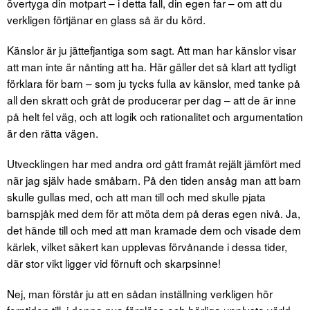
övertyga din motpart – i detta fall, din egen far – om att du
verkligen förtjänar en glass så är du körd.
Känslor är ju jättefjantiga som sagt. Att man har känslor visar
att man inte är nånting att ha. Här gäller det så klart att tydligt
förklara för barn – som ju tycks fulla av känslor, med tanke på
all den skratt och gråt de producerar per dag – att de är inne
på helt fel väg, och att logik och rationalitet och argumentation
är den rätta vägen.
Utvecklingen har med andra ord gått framåt rejält jämfört med
när jag själv hade småbarn. På den tiden ansåg man att barn
skulle gullas med, och att man till och med skulle pjata
barnspjåk med dem för att möta dem på deras egen nivå. Ja,
det hände till och med att man kramade dem och visade dem
kärlek, vilket säkert kan upplevas förvånande i dessa tider,
där stor vikt ligger vid förnuft och skarpsinne!
Nej, man förstår ju att en sådan inställning verkligen hör