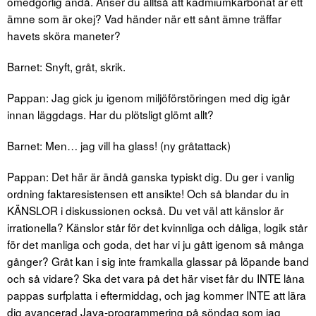
omedgörlig ändå. Anser du alltså att kadmiumkarbonat är ett
ämne som är okej? Vad händer när ett sånt ämne träffar
havets sköra maneter?
Barnet: Snyft, gråt, skrik.
Pappan: Jag gick ju igenom miljöförstöringen med dig igår
innan läggdags. Har du plötsligt glömt allt?
Barnet: Men… jag vill ha glass! (ny gråtattack)
Pappan: Det här är ändå ganska typiskt dig. Du ger i vanlig
ordning faktaresistensen ett ansikte! Och så blandar du in
KÄNSLOR i diskussionen också. Du vet väl att känslor är
irrationella? Känslor står för det kvinnliga och dåliga, logik står
för det manliga och goda, det har vi ju gått igenom så många
gånger? Gråt kan i sig inte framkalla glassar på löpande band
och så vidare? Ska det vara på det här viset får du INTE låna
pappas surfplatta i eftermiddag, och jag kommer INTE att lära
dig avancerad Java-programmering på söndag som jag