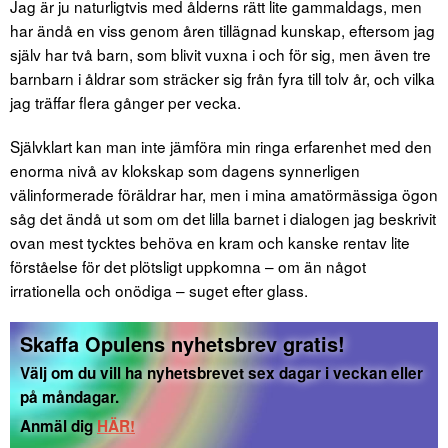
Jag är ju naturligtvis med ålderns rätt lite gammaldags, men
har ändå en viss genom åren tillägnad kunskap, eftersom jag
själv har två barn, som blivit vuxna i och för sig, men även tre
barnbarn i åldrar som sträcker sig från fyra till tolv år, och vilka
jag träffar flera gånger per vecka.
Självklart kan man inte jämföra min ringa erfarenhet med den
enorma nivå av klokskap som dagens synnerligen
välinformerade föräldrar har, men i mina amatörmässiga ögon
såg det ändå ut som om det lilla barnet i dialogen jag beskrivit
ovan mest tycktes behöva en kram och kanske rentav lite
förståelse för det plötsligt uppkomna – om än något
irrationella och onödiga – suget efter glass.
Skaffa Opulens nyhetsbrev gratis!
Välj om du vill ha nyhetsbrevet sex dagar i veckan eller
på måndagar.
Anmäl dig
HÄR!