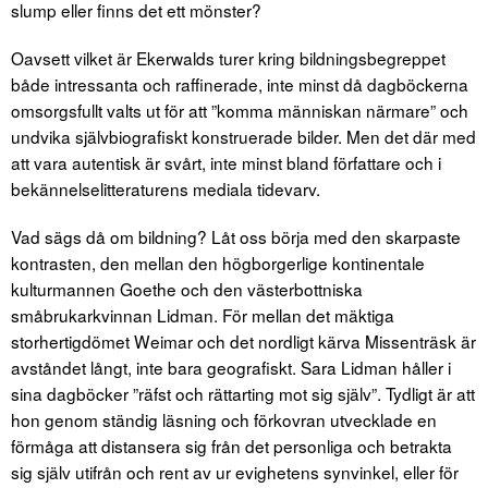
slump eller finns det ett mönster?
Oavsett vilket är Ekerwalds turer kring bildningsbegreppet
både intressanta och raffinerade, inte minst då dagböckerna
omsorgsfullt valts ut för att ”komma människan närmare” och
undvika självbiografiskt konstruerade bilder. Men det där med
att vara autentisk är svårt, inte minst bland författare och i
bekännelselitteraturens mediala tidevarv.
Vad sägs då om bildning? Låt oss börja med den skarpaste
kontrasten, den mellan den högborgerlige kontinentale
kulturmannen Goethe och den västerbottniska
småbrukarkvinnan Lidman. För mellan det mäktiga
storhertigdömet Weimar och det nordligt kärva Missenträsk är
avståndet långt, inte bara geografiskt. Sara Lidman håller i
sina dagböcker ”räfst och rättarting mot sig själv”. Tydligt är att
hon genom ständig läsning och förkovran utvecklade en
förmåga att distansera sig från det personliga och betrakta
sig själv utifrån och rent av ur evighetens synvinkel, eller för