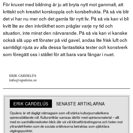
För kruxet med bildning är ju att bryta nytt mot gammalt, att
kritiskt och kreativt korskoppla och korsbefrukta. På så vis blir
det vi har nu mer och det gamla får nytt liv. På så vis kan vi bli
kvitt lite av den inkrökthet som präglar varje ny tid och
situation, inte minst den närvarande. På så vis kan vi kanske
också slå upp ett fönster på vid gavel, andas lite frisk luft och
samtidigt njuta av alla dessa fantastiska texter och konstverk
som föregått oss i stället för att bara vara fångar i nuet.
ERIK CARDELÚS
info@opulens.se
ERIK CARDELÚS
SENASTE ARTIKLARNA
Opulens är ett dagligt nätmagasin som vill stärka kulturjournalistikens
opinionsbildande roll. Kulturartiklar samsas därför med opinionsmaterial – allt
med en samhällsmedveten blick där så väl klimatförändringarna och hoten mot
yttrandefriheten som de sociala orättvisorna betraktas som självklara
utgångspunkter.