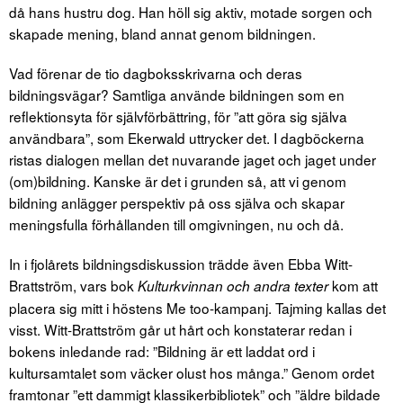
då hans hustru dog. Han höll sig aktiv, motade sorgen och
skapade mening, bland annat genom bildningen.
Vad förenar de tio dagboksskrivarna och deras
bildningsvägar? Samtliga använde bildningen som en
reflektionsyta för självförbättring, för ”att göra sig själva
användbara”, som Ekerwald uttrycker det. I dagböckerna
ristas dialogen mellan det nuvarande jaget och jaget under
(om)bildning. Kanske är det i grunden så, att vi genom
bildning anlägger perspektiv på oss själva och skapar
meningsfulla förhållanden till omgivningen, nu och då.
In i fjolårets bildningsdiskussion trädde även Ebba Witt-
Brattström, vars bok
kom att
Kulturkvinnan och andra texter
placera sig mitt i höstens Me too-kampanj. Tajming kallas det
visst. Witt-Brattström går ut hårt och konstaterar redan i
bokens inledande rad: ”Bildning är ett laddat ord i
kultursamtalet som väcker olust hos många.” Genom ordet
framtonar ”ett dammigt klassikerbibliotek” och ”äldre bildade