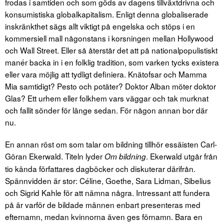
frodas i samtiden och som göds av dagens tillväxtdrivna och
konsumistiska globalkapitalism. Enligt denna globaliserade
inskränkthet sägs allt viktigt på engelska och stöps i en
kommersiell mall någonstans i korsningen mellan Hollywood
och Wall Street. Eller så återstår det att på nationalpopulistiskt
manér backa in i en folklig tradition, som varken tycks existera
eller vara möjlig att tydligt definiera. Knätofsar och Mamma
Mia samtidigt? Pesto och potäter? Doktor Alban möter doktor
Glas? Ett urhem eller folkhem vars väggar och tak murknat
och fallit sönder för länge sedan. För någon annan bor där
nu.
En annan röst om som talar om bildning tillhör essäisten Carl-
Göran Ekerwald. Titeln lyder
. Ekerwald utgår från
Om bildning
tio kända författares dagböcker och diskuterar därifrån.
Spännvidden är stor: Céline, Goethe, Sara Lidman, Sibelius
och Sigrid Kahle för att nämna några. Intressant att fundera
på är varför de bildade männen enbart presenteras med
efternamn, medan kvinnorna även ges förnamn. Bara en