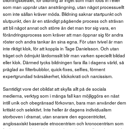
som man uppnår utan ansträngning, utan något processuellt
som inte sällan kräver möda. Bildning saknar startpunkt och
slutpunkt, den är en ständigt pågående process och strävan
att bli något annat och större än det man tror sig vara, en
förändringsprocess som kräver att man öppnar sig för andra
röster och andra tankar än sina egna. För utan tvivel är man
inte riktigt klok, för att koppla in Tage Danielsson. Och utan
träget och ödmjukt lärdomsslit blir man varken speciellt bildad
eller klok. Därmed tycks bildningen fara illa i dagens värld, så
präglad av filterbubblor, quick-fixes, selfies, förment
expertgrundad tvärsäkerhet, klickokrati och narcissism.
Samtidigt vore det obildat att skylla allt på de sociala
medierna, verktyg som i många fall kan möjliggöra en näst
intill unik och obegränsad förkovran, bara man använder dem
kritiskt och selektivt. Inte heller är dagens individualism
storboven i dramat, utan snarare den egocentricitet,
anglosaxiskt baserade etnocentrism och kronocentrism som