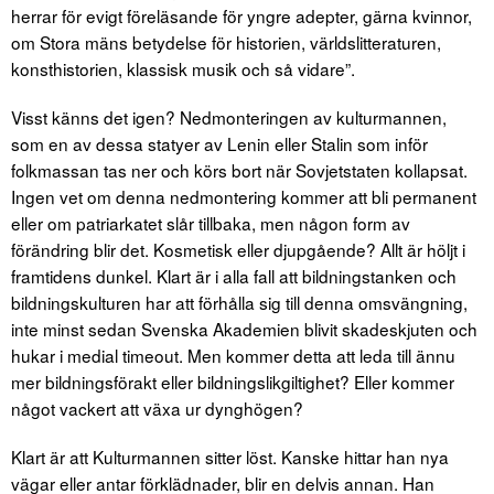
herrar för evigt föreläsande för yngre adepter, gärna kvinnor,
om Stora mäns betydelse för historien, världslitteraturen,
konsthistorien, klassisk musik och så vidare”.
Visst känns det igen? Nedmonteringen av kulturmannen,
som en av dessa statyer av Lenin eller Stalin som inför
folkmassan tas ner och körs bort när Sovjetstaten kollapsat.
Ingen vet om denna nedmontering kommer att bli permanent
eller om patriarkatet slår tillbaka, men någon form av
förändring blir det. Kosmetisk eller djupgående? Allt är höljt i
framtidens dunkel. Klart är i alla fall att bildningstanken och
bildningskulturen har att förhålla sig till denna omsvängning,
inte minst sedan Svenska Akademien blivit skadeskjuten och
hukar i medial timeout. Men kommer detta att leda till ännu
mer bildningsförakt eller bildningslikgiltighet? Eller kommer
något vackert att växa ur dynghögen?
Klart är att Kulturmannen sitter löst. Kanske hittar han nya
vägar eller antar förklädnader, blir en delvis annan. Han