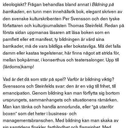
ideologiskt? Frågan behandlas bland annat i
Bildning på
, en tunn men innehållsrik bok, elegant skriven av
barrikaden
den svenske kulturskribenten Per Svensson och den tyske
författaren och kulturjournalisten Thomas Steinfeld. Redan på
första sidan uppmanas läsaren att läsa boken som en
pamflett eller ett manifest, ty bildningen är värd sina
barrikader, må de vara bildliga eller bokstavliga. Må det falla
damm eller kastas tegelstenar, här finns något att strida för,
mellan bokpärmar, i konserthus och teatersalonger. Upp till
(lärdoms)kamp!
Vad är det då som står på spel? Varför är bildning viktig?
Svenssons och Steinfelds svar: den är en väg till frihet, till
emancipation. Genom bildning kan man förflytta sig bortom
ursprungets, sammanhangets och situationens råmärken.
Man kan tänka och handla annorlunda, eller ”gå utanför
boxen” som det heter i business- och
managementsbranschen. Med bildning kan man skaka av
sig samtidens floskler, fartblindhet och flamsighet. Med