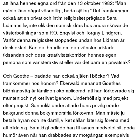
att låna hennes egna ord från den 13 oktober 1982: ”Man
måste läsa något väsentligt, bada själen.” Det framkommer
också att en privat och intim religiositet präglade Sara
Lidmans liv, inte olik den som skildras hos andra skrivande
västerbottningar som P.O. Enqvist och Torgny Lindgren.
Varför denna religiositet stoppades undan hos Lidman är
dock oklart. Kan det handla om den vänsterinriktade
tidsandan och dess kreativitetskorridor, hennes egen
persona som vänsteraktivist eller var det bara en privatsak?
Och Goethe – badade han också själen i böcker? Vad
framkommer hos honom? Ekerwald menar att Goethes
bildningsväg är tämligen okomplicerad, att han förkovrade sig
muntert och nyfiket livet igenom. Underhöll sig med projekt
efter projekt. Sannolikt underlättade hans priviligierade
bakgrund denna bekymmersfria förkovran. Man måste ju
betala hyran och lite därtill, vilket sällan låter sig förena med
att bilda sig. Samtidigt odlade han till synes medvetet sitt goda
humör även när han drabbades av motgångar, exempelvis