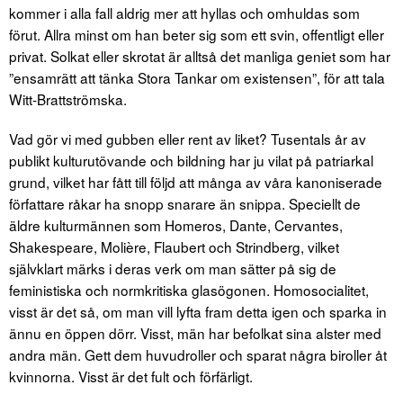
kommer i alla fall aldrig mer att hyllas och omhuldas som
förut. Allra minst om han beter sig som ett svin, offentligt eller
privat. Solkat eller skrotat är alltså det manliga geniet som har
”ensamrätt att tänka Stora Tankar om existensen”, för att tala
Witt-Brattströmska.
Vad gör vi med gubben eller rent av liket? Tusentals år av
publikt kulturutövande och bildning har ju vilat på patriarkal
grund, vilket har fått till följd att många av våra kanoniserade
författare råkar ha snopp snarare än snippa. Speciellt de
äldre kulturmännen som Homeros, Dante, Cervantes,
Shakespeare, Molière, Flaubert och Strindberg, vilket
självklart märks i deras verk om man sätter på sig de
feministiska och normkritiska glasögonen. Homosocialitet,
visst är det så, om man vill lyfta fram detta igen och sparka in
ännu en öppen dörr. Visst, män har befolkat sina alster med
andra män. Gett dem huvudroller och sparat några biroller åt
kvinnorna. Visst är det fult och förfärligt.