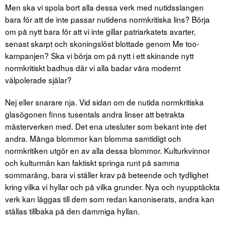
Men ska vi spola bort alla dessa verk med nutidsslangen
bara för att de inte passar nutidens normkritiska lins? Börja
om på nytt bara för att vi inte gillar patriarkatets avarter,
senast skarpt och skoningslöst blottade genom Me too-
kampanjen? Ska vi börja om på nytt i ett skinande nytt
normkritiskt badhus där vi alla badar våra modernt
välpolerade själar?
Nej eller snarare nja. Vid sidan om de nutida normkritiska
glasögonen finns tusentals andra linser att betrakta
mästerverken med. Det ena utesluter som bekant inte det
andra. Många blommor kan blomma samtidigt och
normkritiken utgör en av alla dessa blommor. Kulturkvinnor
och kulturmän kan faktiskt springa runt på samma
sommaräng, bara vi ställer krav på beteende och tydlighet
kring vilka vi hyllar och på vilka grunder. Nya och nyupptäckta
verk kan läggas till dem som redan kanoniserats, andra kan
ställas tillbaka på den dammiga hyllan.