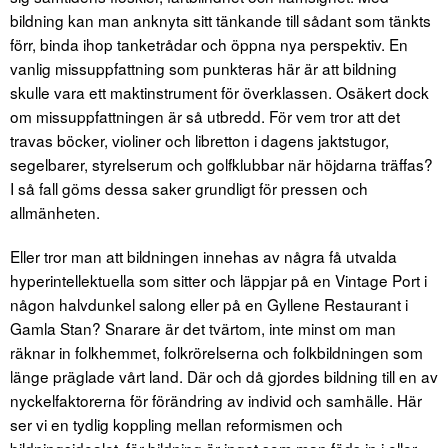
bildning kan man anknyta sitt tänkande till sådant som tänkts
förr, binda ihop tanketrådar och öppna nya perspektiv. En
vanlig missuppfattning som punkteras här är att bildning
skulle vara ett maktinstrument för överklassen. Osäkert dock
om missuppfattningen är så utbredd. För vem tror att det
travas böcker, violiner och libretton i dagens jaktstugor,
segelbarer, styrelserum och golfklubbar när höjdarna träffas?
I så fall göms dessa saker grundligt för pressen och
allmänheten.
Eller tror man att bildningen innehas av några få utvalda
hyperintellektuella som sitter och läppjar på en Vintage Port i
någon halvdunkel salong eller på en Gyllene Restaurant i
Gamla Stan? Snarare är det tvärtom, inte minst om man
räknar in folkhemmet, folkrörelserna och folkbildningen som
länge präglade vårt land. Där och då gjordes bildning till en av
nyckelfaktorerna för förändring av individ och samhälle. Här
ser vi en tydlig koppling mellan reformismen och
bildningsidealet, för bildning är inget som man föds in i eller