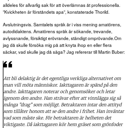
alldeles för allvarlig sak för att överlämnas åt professionella.
”Kvickheten är förståndets apa”, konstaterade Thorild.
Avslutningsvis. Samtalets språk är i viss mening amatörens,
autodidaktens. Amatörens språk är sökande, trevande,
avlyssnande, försiktigt erövrande, ständigt omprövande.Om
jag då skulle försöka mig på att knyta ihop en eller flera
säckar, vad skulle jag då säga? Jag refererar till Martin Buber:
Att bli delaktig är det egentliga verkliga alternativet om
man vill möta människor. Iakttagaren är spänd på den
andre. Iakttagaren noterar och genomsöker och letar
igenom den andre. Han strävar efter att vinnlägga sig så
många ”drag” som möjligt. Betraktaren intar den attityd
som tillåter honom att se den andre i frihet. Han inväntar
vad som måste ske. För betraktaren är helheten det
viktigaste. Då iakttagaren kör hem gräset som grönfoder