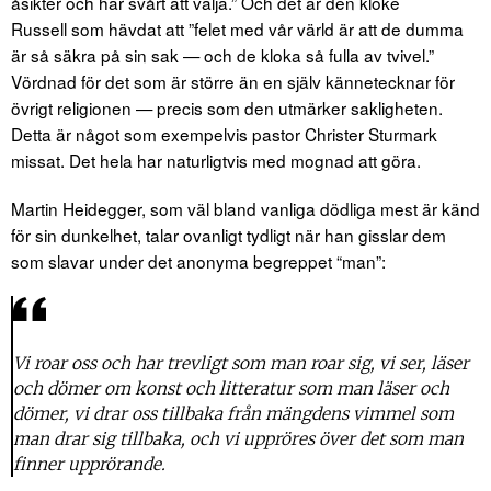
åsikter och har svårt att välja.” Och det är den kloke
Russell som hävdat att ”felet med vår värld är att de dumma
är så säkra på sin sak — och de kloka så fulla av tvivel.”
Vördnad för det som är större än en själv kännetecknar för
övrigt religionen — precis som den utmärker sakligheten.
Detta är något som exempelvis pastor Christer Sturmark
missat. Det hela har naturligtvis med mognad att göra.
Martin Heidegger, som väl bland vanliga dödliga mest är känd
för sin dunkelhet, talar ovanligt tydligt när han gisslar dem
som slavar under det anonyma begreppet “man”:
Vi roar oss och har trevligt som man roar sig, vi ser, läser
och dömer om konst och litteratur som man läser och
dömer, vi drar oss tillbaka från mängdens vimmel som
man drar sig tillbaka, och vi uppröres över det som man
finner upprörande.