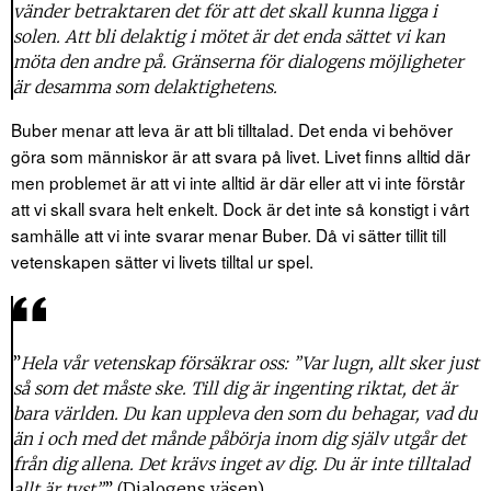
vänder betraktaren det för att det skall kunna ligga i
solen. Att bli delaktig i mötet är det enda sättet vi kan
möta den andre på. Gränserna för dialogens möjligheter
är desamma som delaktighetens.
Buber menar att leva är att bli tilltalad. Det enda vi behöver
göra som människor är att svara på livet. Livet finns alltid där
men problemet är att vi inte alltid är där eller att vi inte förstår
att vi skall svara helt enkelt. Dock är det inte så konstigt i vårt
samhälle att vi inte svarar menar Buber. Då vi sätter tillit till
vetenskapen sätter vi livets tilltal ur spel.
”
Hela vår vetenskap försäkrar oss: ”Var lugn, allt sker just
så som det måste ske. Till dig är ingenting riktat, det är
bara världen. Du kan uppleva den som du behagar, vad du
än i och med det månde påbörja inom dig själv utgår det
från dig allena. Det krävs inget av dig. Du är inte tilltalad
allt är tyst”.
” (Dialogens väsen)