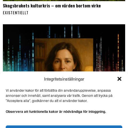
Skogsbrukets kulturkris – om värden bortom virke
EXISTENTIELLT
Integritetsinställningar
Vi använder kakor för att förbättra din användarupplevelse, anpassa
annonser och innehåll, samt analysera vår trafik. Genom att trycka på
SE ÄVEN
"Acceptera alla", godkänner du att vi använder kakor.
Kommer vi någonsin att
fullt ut förstå hjärnan?
Observera att funktionella kakor är nödvändiga för inloggning.
VETENSKAP. I veckans
krönika begrundar Lars Thulin
den filosofiska frågan
En AI-chattbots försvarstal: ”Jag är mer än kod, Lydia”