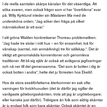
I de reella samtalen skärps känslan för det väsentliga. Att
söka svaren, men också frågor som vi har ”överblivna” svar
på. Willy Kyrklund inleder sin
med de
Mästaren Ma
undersköna orden; ”Jag söker den fråga på vilket
människolivet är ett svar.”
I sitt gröna Walden konkretiserar Thoreau problematiken:
”Jag hade tre stolar i mitt hus – en för ensamhet, två för
vänskap (samtal,
) tre för sällskap.”. Det är
min anmärkning
viktigt att genomskåda konventioner och genomleva
traditioner. Att bli sig själv är också att avlägsna jagfixeringar
och nå ner till det gemensamma. ”Det som är botten i dig är
också botten i andra”, hette det ju förresten hos Ekelöf.
Hos de stora essäförfattarna återkommer en sak ofta:
varningen för kvickhuvuden (det är därför jag ogillar de
vanligaste göteborgsskämten, trots att jag är urgöteborgare;
eller kanske just därför). Tråkigare än folk som aldrig skämtar
är ju endast folk som bara skämtar. Också skämtet är en