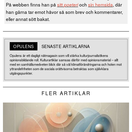
På webben finns han på
sitt
och
sin hemsida
, där
poeteri
han gärna tar emot håvor så som brev och kommentarer,
eller annat sött bakat.
OPULENS
SENASTE ARTIKLARNA
Opulens är ett dagligt nätmagasin som vill stärka kulturjournalistikens
opinionsbildande roll. Kulturartiklar samsas därför med opinionsmaterial – allt
med en samhällsmedveten blick där så väl klimatförändringarna och hoten mot
yttrandefriheten som de sociala orättvisorna betraktas som självklara
utgångspunkter.
FLER ARTIKLAR