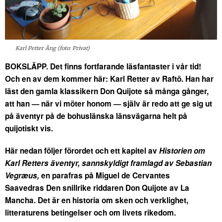
Karl Petter Äng (foto: Privat)
BOKSLÄPP. Det finns fortfarande läsfantaster i vår tid!
Och en av dem kommer här: Karl Retter av Raftö. Han har
läst den gamla klassikern Don Quijote så många gånger,
att han — när vi möter honom — själv är redo att ge sig ut
på äventyr på de bohuslänska länsvägarna helt på
quijotiskt vis.
Här nedan följer förordet och ett kapitel av
Historien om
Karl Retters äventyr, sannskyldigt framlagd av Sebastian
Vegræus,
en parafras på Miguel de Cervantes
Saavedras Den snillrike riddaren Don Quijote av La
Mancha. Det är en historia om sken och verklighet,
litteraturens betingelser och om livets rikedom.