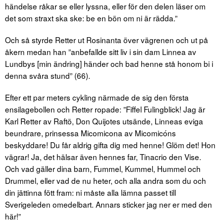
händelse råkar se eller lyssna, eller för den delen läser om
det som straxt ska ske: be en bön om ni är rädda.”
Och så styrde Retter ut Rosinanta över vägrenen och ut på
åkern medan han ”anbefallde sitt liv i sin dam Linnea av
Lundbys [min ändring] händer och bad henne stå honom bi i
denna svåra stund” (66).
Efter ett par meters cykling närmade de sig den första
ensilagebollen och Retter ropade: ”Fiffel Fulingblick! Jag är
Karl Retter av Raftö, Don Quijotes utsände, Linneas eviga
beundrare, prinsessa Micomicona av Micomicóns
beskyddare! Du får aldrig gifta dig med henne! Glöm det! Hon
vägrar! Ja, det hälsar även hennes far, Tinacrio den Vise.
Och vad gäller dina barn, Fummel, Kummel, Hummel och
Drummel, eller vad de nu heter, och alla andra som du och
din jättinna fött fram: ni måste alla lämna passet till
Sverigeleden omedelbart. Annars sticker jag ner er med den
här!”