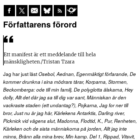
Författarens förord
Ett manifest är ett meddelande till hela
mänskligheten./Tristan Tzara
Jag har just läst
Osebol, Aednan, Egenmäktigt förfarande, De
kommer drunkna i sina mödrars tårar, Korparna, Stormen,
Beckomberga: ode till min familj, De polyglotta älskarna, Hey
dolly, Allt det där jag sa till dig var sant, Människan är den
vackraste staden (ett undantag?), Pojkarna, Jag for ner till
bror, Just nu är jag här, Kärlekens Antarktis, Darling river,
Picknick vid vägens slut, Madonna, Flodtid, K., Pur, Renheten,
Kärleken och de sista människorna på jorden, Allt jag inte
minns, Bränn alla mina brev, Min kamp. Del 1, Rippad, Vitsvit,