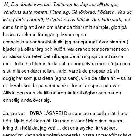
W., Den första kvinnan, Testamente, Jag ser allt du gör,
Världens sista roman, Finna sig, Gå förlorad, Förlåten, Vad de
och
lider (undantagen!), Betydelsen av kärlek, Samlade verk,
det slår mig att även om nämnda titlar (mitt sample, gjort på
basis av erkänd framgång, liksom egna
associationer/snöbollsteknik; jag har sprungit över sidorna!)
bjuder på olika färg och kulört, varierande temperament och
artistiska kvaliteter, det vill säga de är i sig själva att räkna
med, fulla, helt framställda och genomdrivna med början och
slut, mitt och däremellan, intrig, varpå de propsar på sin
duglighet som just detta (egna verk), vilka de alltså är, – så är
de likväl skodda på samma sko, för att anspela på ovan.
Alltså, den samtida litteraturen är förutsägbar och har en
enhetlig anda över sig.
Ja, jag vet – DYRA LÄSARE! Dig som jag så sällan fått höra
från! Njuta av! Gapa åt! Du med blicken! Med riset snurrat
kring din höft! Ja, jag vet! … det ena stycket är vackert-
vemodigt, det andra politiskt-poetiskt, nästa snitsigt-filosofiskt,