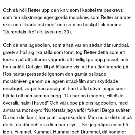
Och så höll Retter upp den kniv som i kapitel tre beskrevs
som ”en släktnings egengjorda morakniv, som Retter snarare
skar och fileade ost med” och som nu hastigt fick namnet
”Durendals like” (jfr. även not 30).
Och då ensilagebollen, som alltså var en sådan där rundbal,
givetvis höll sig lika stilla som förut, tog Retter detta som ett
tecken på att jättarna vägrade att frivilligt ge upp passet, och
han anföll. Det gick till på följande vis, att han (fortfarande på
Rosinanta) pressade igenom den gamla oslipade
morakniven genom de lagren sträckfilm som skyddade
ensilaget, varpå han ansåg att han träffat såväl mage som
hjärta i ett och samma hugg. ”Du har hö i magen, Fiffel! Ja
överallt, halm i huvet!” Och väl uppe på ensilagebollen, med
armarna mot skyn: ”Nu förstår jag varför folket i Berga svälter.
Du och din familj har ju ätit upp skörden! Men nu är det slut på
detta, du dör och alla dina barn flyr. – Ser jag några av er här
igen, Fummel, Kummel, Hummel och Drummel, då kommer