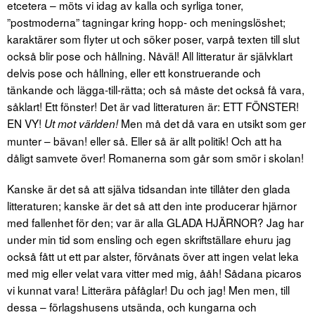
etcetera – möts vi idag av kalla och syrliga toner,
”postmoderna” tagningar kring hopp- och meningslöshet;
karaktärer som flyter ut och söker poser, varpå texten till slut
också blir pose och hållning. Nåväl! All litteratur är självklart
delvis pose och hållning, eller ett konstruerande och
tänkande och lägga-till-rätta; och så måste det också få vara,
såklart! Ett fönster! Det är vad litteraturen är: ETT FÖNSTER!
EN VY!
Men må det då vara en utsikt som ger
Ut mot världen!
munter – bävan! eller så. Eller så är allt politik! Och att ha
dåligt samvete över! Romanerna som går som smör i skolan!
Kanske är det så att själva tidsandan inte tillåter den glada
litteraturen; kanske är det så att den inte producerar hjärnor
med fallenhet för den; var är alla GLADA HJÄRNOR? Jag har
under min tid som ensling och egen skriftställare ehuru jag
också fått ut ett par alster, förvånats över att ingen velat leka
med mig eller velat vara vitter med mig, ååh! Sådana picaros
vi kunnat vara! Litterära påfåglar! Du och jag! Men men, till
dessa – förlagshusens utsända, och kungarna och