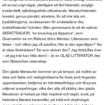
ett annat ungt-vågat, ytterligare ett lärt-historiskt, sorgligt-
existentiellt, självbiografiskt-utforskande, litteraturhistoriskt-
kreativt, genus-pionjärt, etcetera; för att inte tala om
byskildringarna, renässansen för småstadens rika
trubbelhistorier/-krönikor. Men gemensamt är att de saknar
SKRATTSALVOR, ”en krusning på läpparna”, som
Qvarnström sa om Brétons dröm-litteratur. Litteraturen som
fattas – och vilken jag vill saluföra (Var är den egentligen? Var
är dess företrädare? De som skriver den? Jag förbluffas över
– att jag inte kan hitta dem!) – är en GLAD LITTERATUR, litet
som Nietzsches vetenskap.
Den glada litteraturen kommer an på tempot, på myllret av
data och fakta och redogörelserna för livets små tingestar,
uppenbarelser, kedjorna av händelseförlopp och till synes
miljoner anspelningar, vilka den alla vill skildra; den glada
litteraturen är kokad på citat, kopierat och taget, snott, på
historiens litterära karameller, på infall och strykningar,