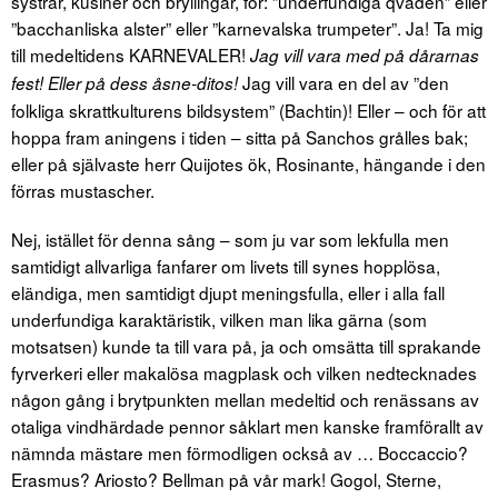
systrar, kusiner och bryllingar, för: ”underfundiga qväden” eller
”bacchanliska alster” eller ”karnevalska trumpeter”. Ja! Ta mig
till medeltidens KARNEVALER!
Jag vill vara med på dårarnas
Jag vill vara en del av ”den
fest! Eller på dess åsne-ditos!
folkliga skrattkulturens bildsystem” (Bachtin)! Eller – och för att
hoppa fram aningens i tiden – sitta på Sanchos grålles bak;
eller på självaste herr Quijotes ök, Rosinante, hängande i den
förras mustascher.
Nej, istället för denna sång – som ju var som lekfulla men
samtidigt allvarliga fanfarer om livets till synes hopplösa,
eländiga, men samtidigt djupt meningsfulla, eller i alla fall
underfundiga karaktäristik, vilken man lika gärna (som
motsatsen) kunde ta till vara på, ja och omsätta till sprakande
fyrverkeri eller makalösa magplask och vilken nedtecknades
någon gång i brytpunkten mellan medeltid och renässans av
otaliga vindhärdade pennor såklart men kanske framförallt av
nämnda mästare men förmodligen också av … Boccaccio?
Erasmus? Ariosto? Bellman på vår mark! Gogol, Sterne,