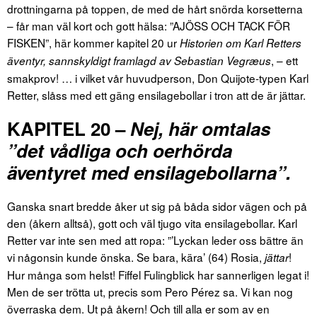
drottningarna på toppen, de med de hårt snörda korsetterna
– får man väl kort och gott hälsa: ”AJÖSS OCH TACK FÖR
FISKEN”, här kommer kapitel 20 ur
Historien om Karl Retters
, – ett
äventyr, sannskyldigt framlagd av Sebastian Vegræus
smakprov! … i vilket vår huvudperson, Don Quijote-typen Karl
Retter, slåss med ett gäng ensilagebollar i tron att de är jättar.
KAPITEL 20 –
Nej, här omtalas
”det vådliga och oerhörda
äventyret med ensilagebollarna”.
Ganska snart bredde åker ut sig på båda sidor vägen och på
den (åkern alltså), gott och väl tjugo vita ensilagebollar. Karl
Retter var inte sen med att ropa: ”’Lyckan leder oss bättre än
vi någonsin kunde önska. Se bara, kära’ (64) Rosia,
!
jättar
Hur många som helst! Fiffel Fulingblick har sannerligen legat i!
Men de ser trötta ut, precis som Pero Pérez sa. Vi kan nog
överraska dem. Ut på åkern! Och till alla er som av en