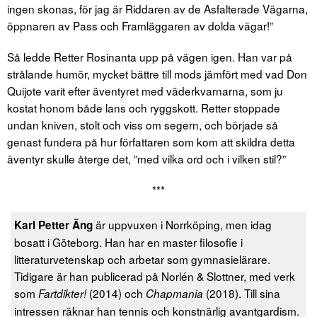
ingen skonas, för jag är Riddaren av de Asfalterade Vägarna,
öppnaren av Pass och Framläggaren av dolda vägar!”
Så ledde Retter Rosinanta upp på vägen igen. Han var på
strålande humör, mycket bättre till mods jämfört med vad Don
Quijote varit efter äventyret med väderkvarnarna, som ju
kostat honom både lans och ryggskott. Retter stoppade
undan kniven, stolt och viss om segern, och började så
genast fundera på hur författaren som kom att skildra detta
äventyr skulle återge det, ”med vilka ord och i vilken stil?”
***
är uppvuxen i Norrköping, men idag
Karl Petter Äng
bosatt i Göteborg. Han har en master filosofie i
litteraturvetenskap och arbetar som gymnasielärare.
Tidigare är han publicerad på Norlén & Slottner, med verk
som
(2014) och
(2018). Till sina
Fartdikter!
Chapmania
intressen räknar han tennis och konstnärlig avantgardism.