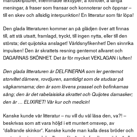
manuskriptturer, inlemmade texttyper; å fotnoter, å långa
meningar, å fraser som fransar och konnoterar och öppnar –
till en skev och allsidig interpunktion! En litteratur som får löpa!
Den glada litteraturen kommer an på glädjen över att finnas
till, att stå utsatt, framlagd, tryckt, till ingen nytta, eller till den
största; det quijotska anslaget! Världsnyfikenhet! Den sinnrika
impulsen! Den är skrattets resning gentemot allvaret och
DAGARNAS SKÖNHET. Det är för mycket VEKLAGAN i luften!
Den glada litteraturen är DELFINERNA som ler gentemot
storviltet därnere, rovdjuren, samtidigt som de studsar på
vågkammarna; den är som lövens prassel och bofinkarnas
sång; den är det rabelaisiska skrattet och Quijotes damasker;
!
den är … ELIXIRET! Vår kur och medicin
Kanske kunde vår litteratur – nu vill du väl läsa den, va?! –
beskrivas som att vara höljd i ett muntert omsvep, av
”dallrande skinkor”. Kanske kunde man kalla dess bröder och