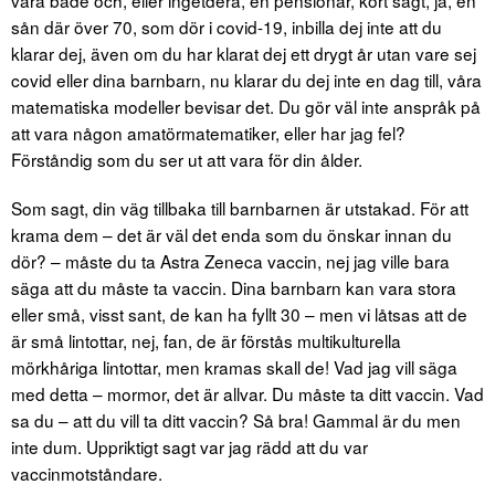
sån där över 70, som dör i covid-19, inbilla dej inte att du
klarar dej, även om du har klarat dej ett drygt år utan vare sej
covid eller dina barnbarn, nu klarar du dej inte en dag till, våra
matematiska modeller bevisar det. Du gör väl inte anspråk på
att vara någon amatörmatematiker, eller har jag fel?
Förståndig som du ser ut att vara för din ålder.
Som sagt, din väg tillbaka till barnbarnen är utstakad. För att
krama dem – det är väl det enda som du önskar innan du
dör? – måste du ta Astra Zeneca vaccin, nej jag ville bara
säga att du måste ta vaccin. Dina barnbarn kan vara stora
eller små, visst sant, de kan ha fyllt 30 – men vi låtsas att de
är små lintottar, nej, fan, de är förstås multikulturella
mörkhåriga lintottar, men kramas skall de! Vad jag vill säga
med detta – mormor, det är allvar. Du måste ta ditt vaccin. Vad
sa du – att du vill ta ditt vaccin? Så bra! Gammal är du men
inte dum. Uppriktigt sagt var jag rädd att du var
vaccinmotståndare.