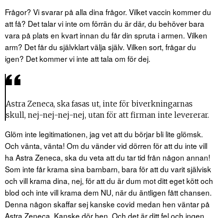
Frågor? Vi svarar på alla dina frågor. Vilket vaccin kommer du
att få? Det talar vi inte om förrän du är där, du behöver bara
vara på plats en kvart innan du får din spruta i armen. Vilken
arm? Det får du självklart välja själv. Vilken sort, frågar du
igen? Det kommer vi inte att tala om för dej.
Astra Zeneca, ska fasas ut, inte för biverkningarnas
skull, nej-nej-nej-nej, utan för att firman inte levererar.
Glöm inte legitimationen, jag vet att du börjar bli lite glömsk.
Och vänta, vänta! Om du vänder vid dörren för att du inte vill
ha Astra Zeneca, ska du veta att du tar tid från någon annan!
Som inte får krama sina barnbarn, bara för att du varit självisk
och vill krama dina, nej, för att du är dum mot ditt eget kött och
blod och inte vill krama dem NU, när du äntligen fått chansen.
Denna någon skaffar sej kanske covid medan hen väntar på
Astra Zeneca. Kanske dör hen. Och det är ditt fel och ingen