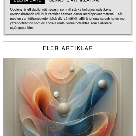
Opulens är ett dagligt nätmagasin som vill stärka kulturjournalistikens
opinionsbildande roll. Kulturartiklar samsas därför med opinionsmaterial – allt
med en samhällsmedveten blick där så väl klimatförändringarna och hoten mot
yttrandefriheten som de sociala orättvisorna betraktas som självklara
utgångspunkter.
FLER ARTIKLAR