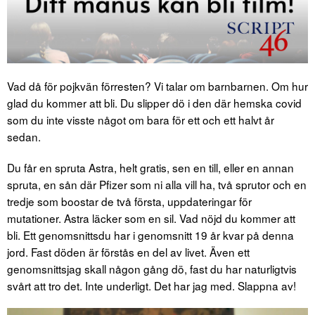
Vad då för pojkvän förresten? Vi talar om barnbarnen. Om hur
glad du kommer att bli. Du slipper dö i den där hemska covid
som du inte visste något om bara för ett och ett halvt år
sedan.
Du får en spruta Astra, helt gratis, sen en till, eller en annan
spruta, en sån där Pfizer som ni alla vill ha, två sprutor och en
tredje som boostar de två första, uppdateringar för
mutationer. Astra läcker som en sil. Vad nöjd du kommer att
bli. Ett genomsnittsdu har i genomsnitt 19 år kvar på denna
jord. Fast döden är förstås en del av livet. Även ett
genomsnittsjag skall någon gång dö, fast du har naturligtvis
svårt att tro det. Inte underligt. Det har jag med. Slappna av!