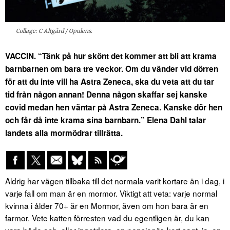
Collage: C Altgård / Opulens.
VACCIN. “Tänk på hur skönt det kommer att bli att krama
barnbarnen om bara tre veckor. Om du vänder vid dörren
för att du inte vill ha Astra Zeneca, ska du veta att du tar
tid från någon annan! Denna någon skaffar sej kanske
covid medan hen väntar på Astra Zeneca.
Kanske dör hen
och får då inte krama sina barnbarn.” Elena Dahl talar
landets alla mormödrar tillrätta.
Aldrig har vägen tillbaka till det normala varit kortare än i dag, i
varje fall om man är en mormor. Viktigt att veta: varje normal
kvinna i ålder 70+ är en Mormor, även om hon bara är en
farmor. Vete katten förresten vad du egentligen är, du kan
vara både och, eller ingetdera, en pensionär, kort sagt, ja, en