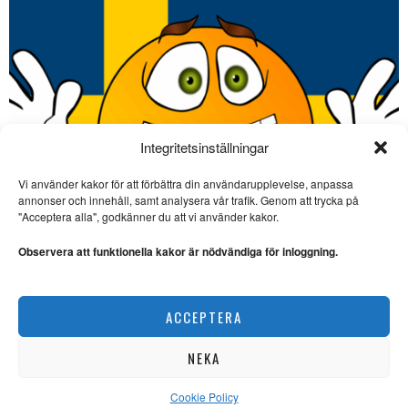
Integritetsinställningar
Vi använder kakor för att förbättra din användarupplevelse, anpassa
annonser och innehåll, samt analysera vår trafik. Genom att trycka på
SE ÄVEN
"Acceptera alla", godkänner du att vi använder kakor.
Dagsvers av Samuel
Andersson: ”Namnad
Observera att funktionella kakor är nödvändiga för inloggning.
pistol”
SATIR. Samuel Andersson har
skrivit en dagsvers om att Ulf
Dagsvers om kvittningssystemet
ACCEPTERA
UNDERSKRUVAT
Dagsvers om Carl-Oskar
Bohlin
NEKA
SATIR. Samuel Andersson har
skrivit en dagsvers apropå ett
omdiskuterat
Cookie Policy