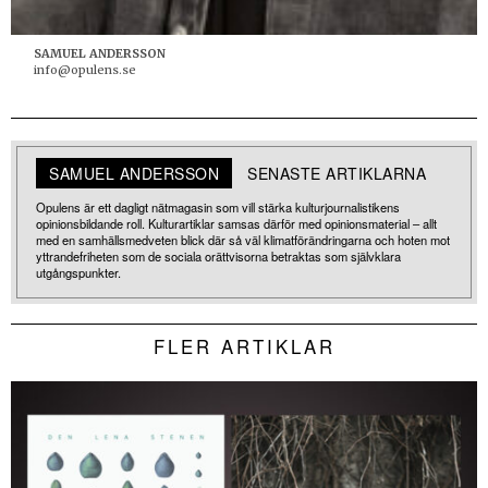
SAMUEL ANDERSSON
info@opulens.se
SAMUEL ANDERSSON
SENASTE ARTIKLARNA
Opulens är ett dagligt nätmagasin som vill stärka kulturjournalistikens
opinionsbildande roll. Kulturartiklar samsas därför med opinionsmaterial – allt
med en samhällsmedveten blick där så väl klimatförändringarna och hoten mot
yttrandefriheten som de sociala orättvisorna betraktas som självklara
utgångspunkter.
FLER ARTIKLAR