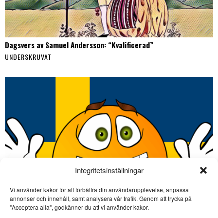
Dagsvers av Samuel Andersson: “Kvalificerad”
UNDERSKRUVAT
Integritetsinställningar
Vi använder kakor för att förbättra din användarupplevelse, anpassa
SE ÄVEN
annonser och innehåll, samt analysera vår trafik. Genom att trycka på
"Acceptera alla", godkänner du att vi använder kakor.
Viktor Johansson gör en