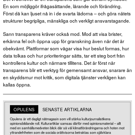
En som möjliggör ifrågasättande, lärande och förändring.
Först då kan ljuset nå in i de svarta lådorna – och göra nätets
strukturer begripliga, mänskliga och verkligt ansvarstagande.
Sann transparens kräver också mod. Mod att visa brister,
erkänna fel och öppna upp för granskning även när det är
obekvämt. Plattformar som vågar visa hur beslut formas, hur
data tolkas och hur prioriteringar sätts, tar ett steg bort från
kontrollens kultur och närmare tillitens. Det är först när
transparens blir ett verktyg för gemensamt ansvar, snarare än
en skyddsmur mot kritik, som digitala tjänster verkligen kan
kallas öppna.
OPULENS
SENASTE ARTIKLARNA
Opulens är ett dagligt nätmagasin som vill stärka kulturjournalistikens
opinionsbildande roll. Kulturartiklar samsas därför med opinionsmaterial – allt
med en samhällsmedveten blick där så väl klimatförändringarna och hoten mot
yttrandefriheten som de sociala orättvisorna betraktas som självklara