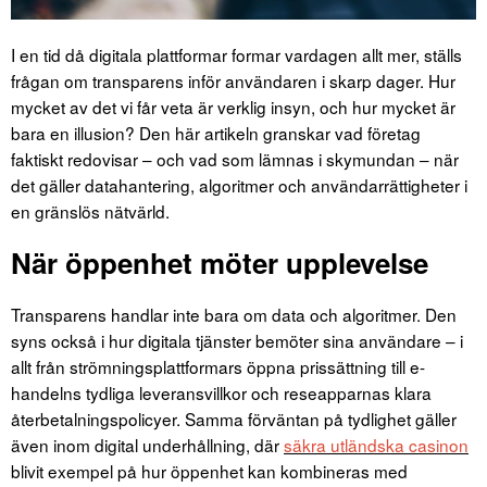
I en tid då digitala plattformar formar vardagen allt mer, ställs
frågan om transparens inför användaren i skarp dager. Hur
mycket av det vi får veta är verklig insyn, och hur mycket är
bara en illusion?
Den här artikeln granskar vad företag
faktiskt redovisar – och vad som lämnas i skymundan – när
det gäller datahantering, algoritmer och användarrättigheter i
en gränslös nätvärld.
När öppenhet möter upplevelse
Transparens handlar inte bara om data och algoritmer. Den
syns också i hur digitala tjänster bemöter sina användare – i
allt från strömningsplattformars öppna prissättning till e-
handelns tydliga leveransvillkor och reseapparnas klara
återbetalningspolicyer. Samma förväntan på tydlighet gäller
även inom digital underhållning, där
säkra utländska casinon
blivit exempel på hur öppenhet kan kombineras med