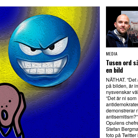
MEDIA
Tusen ord s
en bild
NÄTHAT. ”Det ä
på bilden, är i
nysvenskar vä
”Det är ni som 
antidemokrater!
demonstrerar n
antisemitism?” 
Opulens chefr
Stefan Bergmar
foto på Twitter 