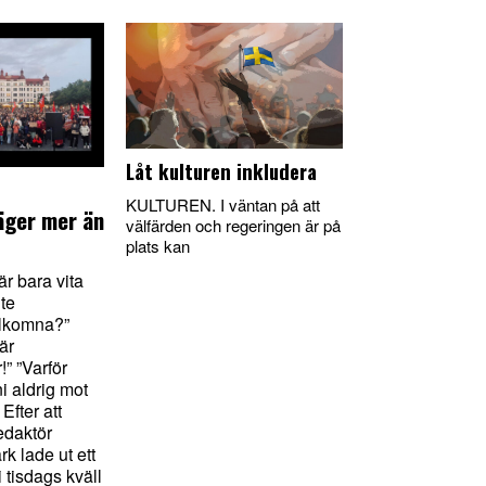
Låt kulturen inkludera
KULTUREN. I väntan på att
äger mer än
välfärden och regeringen är på
plats kan
r bara vita
nte
lkomna?”
är
” ”Varför
i aldrig mot
Efter att
edaktör
k lade ut ett
i tisdags kväll