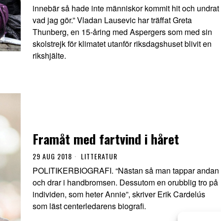
innebär så hade inte människor kommit hit och undrat
vad jag gör.” Vladan Lausevic har träffat Greta
Thunberg, en 15-åring med Aspergers som med sin
skolstrejk för klimatet utanför riksdagshuset blivit en
rikshjälte.
Framåt med fartvind i håret
29 AUG 2018
LITTERATUR
POLITIKERBIOGRAFI. “Nästan så man tappar andan
och drar i handbromsen. Dessutom en orubblig tro på
individen, som heter Annie”, skriver Erik Cardelús
som läst centerledarens biografi.