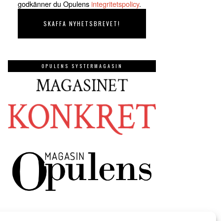
godkänner du Opulens
integritetspolicy
.
OPULENS SYSTERMAGASIN