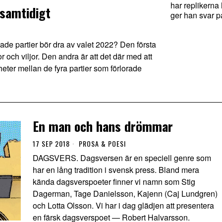
har replikerna
 samtidigt
ger han svar på
de partier bör dra av valet 2022? Den första
r och viljor. Den andra är att det där med att
ikheter mellan de fyra partier som förlorade
En man och hans drömmar
17 SEP 2018
PROSA & POESI
DAGSVERS. Dagsversen är en speciell genre som
har en lång tradition i svensk press. Bland mera
kända dagsverspoeter finner vi namn som Stig
Dagerman, Tage Danielsson, Kajenn (Caj Lundgren)
och Lotta Olsson. Vi har i dag glädjen att presentera
en färsk dagsverspoet — Robert Halvarsson.