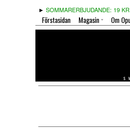
SOMMARERBJUDANDE: 19 KR 
Förstasidan
Magasin
Om Opu
S