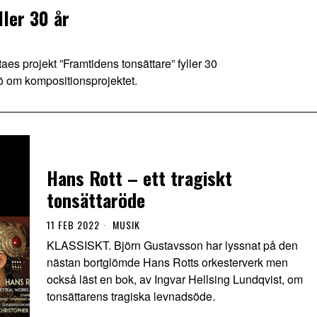
ler 30 år
projekt ”Framtidens tonsättare” fyller 30
xjö om kompositionsprojektet.
Hans Rott – ett tragiskt
tonsättaröde
11 FEB 2022
MUSIK
KLASSISKT. Björn Gustavsson har lyssnat på den
nästan bortglömde Hans Rotts orkesterverk men
också läst en bok, av Ingvar Hellsing Lundqvist, om
tonsättarens tragiska levnadsöde.