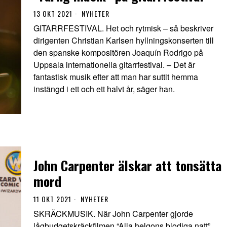
13 OKT 2021
NYHETER
GITARRFESTIVAL. Het och rytmisk – så beskriver
dirigenten Christian Karlsen hyllningskonserten till
den spanske kompositören Joaquín Rodrigo på
Uppsala internationella gitarrfestival. – Det är
fantastisk musik efter att man har suttit hemma
instängd i ett och ett halvt år, säger han.
John Carpenter älskar att tonsätta
mord
11 OKT 2021
NYHETER
SKRÄCKMUSIK. När John Carpenter gjorde
lågbudgetskräckfilmen “Alla helgons blodiga natt”