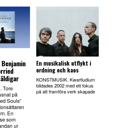
 Benjamin
En musikalisk utflykt i
ordning och kaos
rried
äldigar
KONSTMUSIK. Kwartludium
bildades 2002 med ett fokus
 Tore
på att framföra verk skapade
yssnat på
ied Souls”
tonsättaren
rn. En
lse som
andan ur