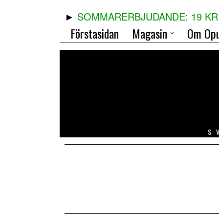
SOMMARERBJUDANDE: 19 KR 
Förstasidan
Magasin
Om Opu
S