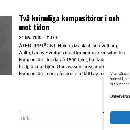
Två kvinnliga kompositörer i och
mot tiden
24 MAJ 2018
MUSIK
ÅTERUPPTÄCKT. Helena Munktell och Valborg
Aulin, två av Sveriges mest framgångsrika kvinnliga
kompositörer födda på 1800-talet, har länge varit
bortglömda. Björn Gustavsson tecknar porträtt av två
kompositörer som på senare år fått lyssnare igen.
Vi använder 
innehåll, sa
vi använder 
Observera at