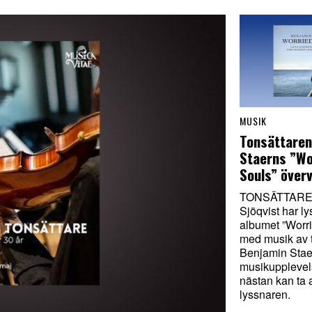
MUSIK
Tonsättaren
Staerns ”Wo
Souls” överv
TONSÄTTARE.
Sjöqvist har l
albumet ”Worr
med musik av 
Benjamin Stae
musikuppleve
nästan kan ta 
lyssnaren.