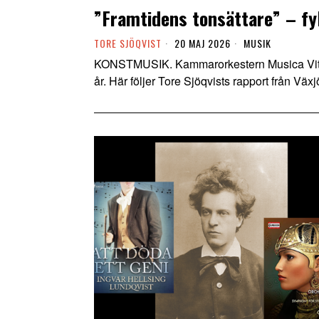
”Framtidens tonsättare” – fyl
TORE SJÖQVIST
20 MAJ 2026
MUSIK
KONSTMUSIK. Kammarorkestern Musica Vitaes 
år. Här följer Tore Sjöqvists rapport från Vä