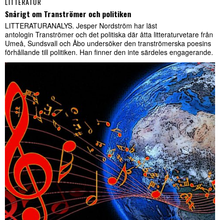
LITTERATUR
Snårigt om Tranströmer och politiken
LITTERATURANALYS. Jesper Nordström har läst
antologin Tranströmer och det politiska där åtta litteraturvetare från
Umeå, Sundsvall och Åbo undersöker den tranströmerska poesins
förhållande till politiken. Han finner den inte särdeles engagerande.