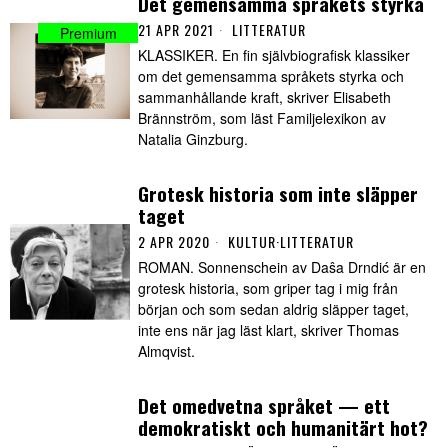
Det gemensamma språkets styrka
21 APR 2021
LITTERATUR
KLASSIKER. En fin självbiografisk klassiker
om det gemensamma språkets styrka och
sammanhållande kraft, skriver Elisabeth
Brännström, som läst Familjelexikon av
Natalia Ginzburg.
Grotesk historia som inte släpper
taget
2 APR 2020
KULTUR
·
LITTERATUR
ROMAN. Sonnenschein av Daŝa Drndić är en
grotesk historia, som griper tag i mig från
början och som sedan aldrig släpper taget,
inte ens när jag läst klart, skriver Thomas
Almqvist.
Det omedvetna språket — ett
demokratiskt och humanitärt hot?