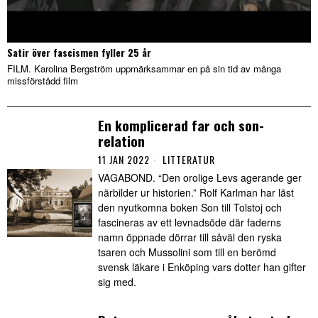
Satir över fascismen fyller 25 år
FILM. Karolina Bergström uppmärksammar en på sin tid av många
missförstådd film
En komplicerad far och son-
relation
11 JAN 2022
LITTERATUR
VAGABOND. “Den orolige Levs agerande ger
närbilder ur historien.” Rolf Karlman har läst
den nyutkomna boken Son till Tolstoj och
fascineras av ett levnadsöde där faderns
namn öppnade dörrar till såväl den ryska
tsaren och Mussolini som till en berömd
svensk läkare i Enköping vars dotter han gifter
sig med.