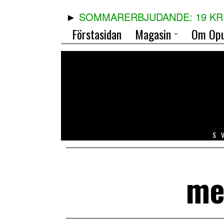
SOMMARERBJUDANDE: 19 KR 
Förstasidan
Magasin
Om Opu
S
me