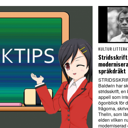
KULTUR
·
LITTERA
Stridsskrift 
moderniser
språkdräkt
STRIDSSKRIF
Baldwin har s
stridsskrift, e
appell som inte
ögonblick för 
frågorna, skriv
Thelin, som lä
elden vilken nu
moderniserad 