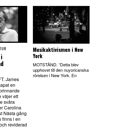
TUR
Musikaktivismen i New
York
i
ad
MOTSTÅND. “Detta blev
upphovet till den nuyoricanska
rörelsen i New York. En
T. James
kapat en
n brinnande
 väjer ett
de svåra
er Carolina
st Nästa gång
 finns i en
och reviderad