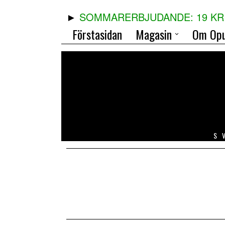
SOMMARERBJUDANDE: 19 KR 
Förstasidan
Magasin
Om Opu
S