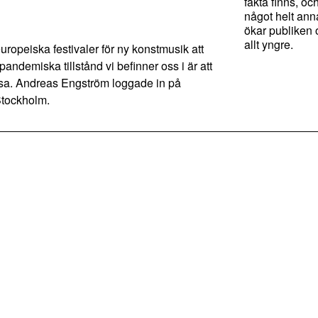
fakta finns, o
något helt ann
ökar publiken 
allt yngre.
opeiska festivaler för ny konstmusik att
 pandemiska tillstånd vi befinner oss i är att
 dessa. Andreas Engström loggade in på
Stockholm.