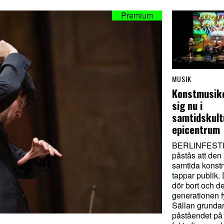
MUSIK
Konstmusike
sig nu i
samtidskult
epicentrum
BERLINFESTI
påstås att den
samtida konst
tappar publik. 
dör bort och d
generationen fy
Sällan grundar
påståendet på 