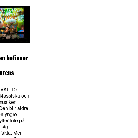
n befinner
urens
VAL. Det
 klassiska och
musiken
Den blir äldre,
en yngre
ller inte på.
 sig
fakta. Men