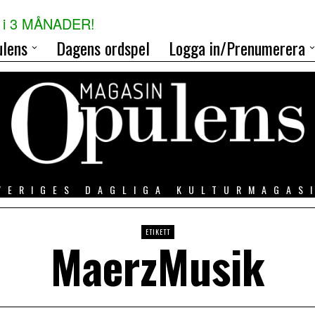
i 3 MÅNADER!
lens
Dagens ordspel
Logga in/Prenumerera
VERIGES DAGLIGA KULTURMAGAS
ETIKETT
MaerzMusik