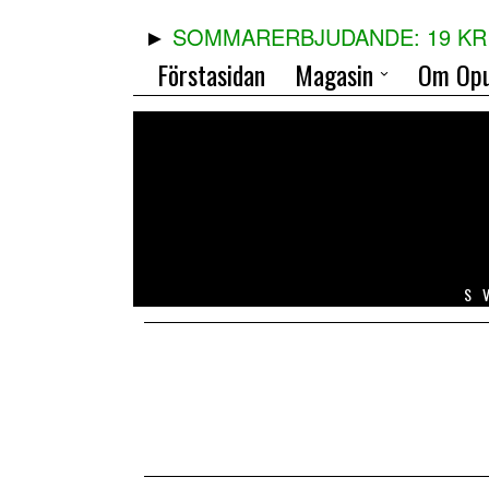
SOMMARERBJUDANDE: 19 KR 
Förstasidan
Magasin
Om Opu
S