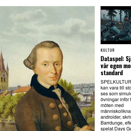
KULTUR
Dataspel: Sj
vår egen mo
standard
SPELKULTUR.
kan vara till st
ses som simul
övningar inför 
möten med
människolikn
androider, skr
Barrdunge, efte
spelat Days G