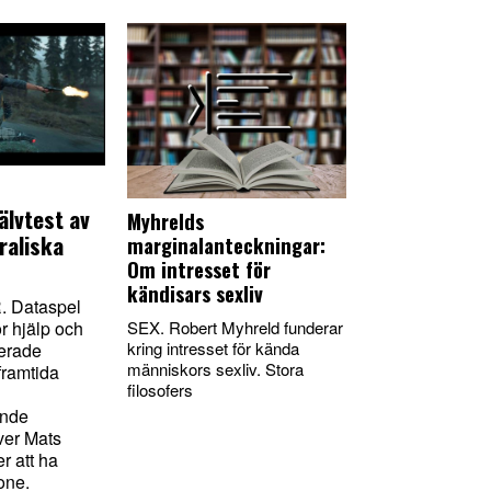
älvtest av
Myhrelds
raliska
marginalanteckningar:
Om intresset för
kändisars sexliv
 Dataspel
SEX. Robert Myhreld funderar
or hjälp och
kring intresset för kända
erade
människors sexliv. Stora
framtida
filosofers
ande
iver Mats
r att ha
one.