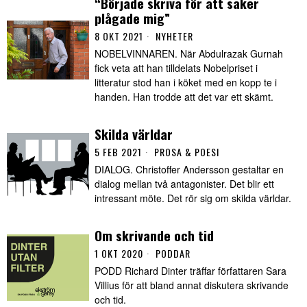
“Började skriva för att saker
plågade mig”
8 OKT 2021
NYHETER
NOBELVINNAREN. När Abdulrazak Gurnah
fick veta att han tilldelats Nobelpriset i
litteratur stod han i köket med en kopp te i
handen. Han trodde att det var ett skämt.
Skilda världar
5 FEB 2021
PROSA & POESI
DIALOG. Christoffer Andersson gestaltar en
dialog mellan två antagonister. Det blir ett
intressant möte. Det rör sig om skilda världar.
Om skrivande och tid
1 OKT 2020
PODDAR
PODD Richard Dinter träffar författaren Sara
Villius för att bland annat diskutera skrivande
och tid.