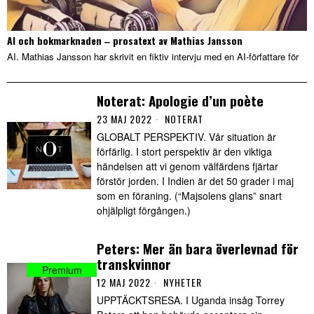
AI och bokmarknaden ‒ prosatext av Mathias Jansson
AI. Mathias Jansson har skrivit en fiktiv intervju med en AI-författare för
Noterat: Apologie d’un poète
23 MAJ 2022
NOTERAT
GLOBALT PERSPEKTIV. Vår situation är
förfärlig. I stort perspektiv är den viktiga
händelsen att vi genom välfärdens fjärtar
förstör jorden. I Indien är det 50 grader i maj
som en föraning. (“Majsolens glans” snart
ohjälpligt förgången.)
Peters: Mer än bara överlevnad för
transkvinnor
12 MAJ 2022
NYHETER
UPPTÄCKTSRESA. I Uganda insåg Torrey