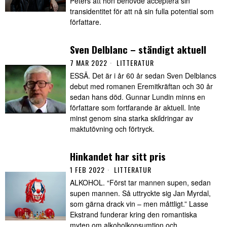
Peters att hon behövde acceptera sin
transidentitet för att nå sin fulla potential som
författare.
Sven Delblanc – ständigt aktuell
7 MAR 2022
LITTERATUR
ESSÄ. Det är i år 60 år sedan Sven Delblancs
debut med romanen Eremitkräftan och 30 år
sedan hans död. Gunnar Lundin minns en
författare som fortfarande är aktuell. Inte
minst genom sina starka skildringar av
maktutövning och förtryck.
Hinkandet har sitt pris
1 FEB 2022
LITTERATUR
ALKOHOL. “Först tar mannen supen, sedan
supen mannen. Så uttryckte sig Jan Myrdal,
som gärna drack vin – men måttligt.” Lasse
Ekstrand funderar kring den romantiska
myten om alkoholkonsumtion och