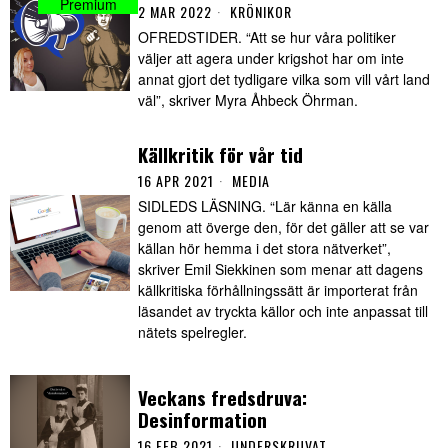
2 MAR 2022
KRÖNIKOR
OFREDSTIDER. “Att se hur våra politiker
väljer att agera under krigshot har om inte
annat gjort det tydligare vilka som vill vårt land
väl”, skriver Myra Åhbeck Öhrman.
Källkritik för vår tid
16 APR 2021
MEDIA
SIDLEDS LÄSNING. “Lär känna en källa
genom att överge den, för det gäller att se var
källan hör hemma i det stora nätverket”,
skriver Emil Siekkinen som menar att dagens
källkritiska förhållningssätt är importerat från
läsandet av tryckta källor och inte anpassat till
nätets spelregler.
Veckans fredsdruva:
Desinformation
16 FEB 2021
UNDERSKRUVAT