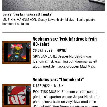
Gussy: “Jag kan sakna att längta”
MUSIK & MÄNNISKOR. Gussy Löwenhielm blickar tillbaka på sin
barndom i 80-talets
Veckans vax: Tysk hårdrock från
80-talet
20 OKT 2022
MUSIK
SKIVSAMLARE. Jesper Nordström går
igenom sin skivsamling och dammar av ett
album med den tyska gruppen Mad Max.
Veckans vax: “Demokrati”
8 SEP 2022
MUSIK
POLITISK MUSIK. Eftersom valrörelsen nu
går in i slutspurten passar Jesper Nordström
på att plocka fram en vinylskiva med titeln
“Demokrati”. Han frågar sig också vad som