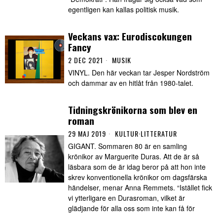
egentligen kan kallas politisk musik.
Veckans vax: Eurodiscokungen
Fancy
2 DEC 2021
MUSIK
VINYL. Den här veckan tar Jesper Nordström
och dammar av en hitlåt från 1980-talet.
Tidningskrönikorna som blev en
roman
29 MAJ 2019
KULTUR
·
LITTERATUR
GIGANT. Sommaren 80 är en samling
krönikor av Marguerite Duras. Att de är så
läsbara som de är idag beror på att hon inte
skrev konventionella krönikor om dagsfärska
händelser, menar Anna Remmets. “Istället fick
vi ytterligare en Durasroman, vilket är
glädjande för alla oss som inte kan få för