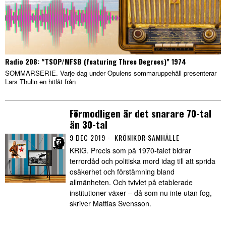
Radio 208: “TSOP/MFSB (featuring Three Degrees)” 1974
SOMMARSERIE. Varje dag under Opulens sommaruppehåll presenterar
Lars Thulin en hitlåt från
Förmodligen är det snarare 70-tal
än 30-tal
9 DEC 2019
KRÖNIKOR
·
SAMHÄLLE
KRIG. Precis som på 1970-talet bidrar
terrordåd och politiska mord idag till att sprida
osäkerhet och förstämning bland
allmänheten. Och tvivlet på etablerade
institutioner växer – då som nu inte utan fog,
skriver Mattias Svensson.