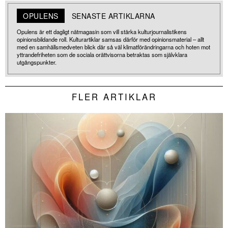
OPULENS
SENASTE ARTIKLARNA
Opulens är ett dagligt nätmagasin som vill stärka kulturjournalistikens
opinionsbildande roll. Kulturartiklar samsas därför med opinionsmaterial – allt
med en samhällsmedveten blick där så väl klimatförändringarna och hoten mot
yttrandefriheten som de sociala orättvisorna betraktas som självklara
utgångspunkter.
FLER ARTIKLAR