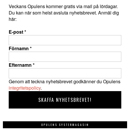
Veckans Opulens kommer gratis via mail på lördagar.
Du kan när som helst avsluta nyhetsbrevet. Anmäl dig
här:
E-post
*
Förnamn
*
Efternamn
*
Genom att teckna nyhetsbrevet godkänner du Opulens
integritetspolicy
.
OPULENS SYSTERMAGASIN