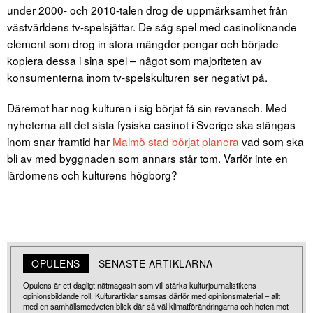
under 2000- och 2010-talen drog de uppmärksamhet från
västvärldens tv-spelsjättar. De såg spel med casinoliknande
element som drog in stora mängder pengar och började
kopiera dessa i sina spel – något som majoriteten av
konsumenterna inom tv-spelskulturen ser negativt på.
Däremot har nog kulturen i sig börjat få sin revansch. Med
nyheterna att det sista fysiska casinot i Sverige ska stängas
inom snar framtid har
Malmö stad börjat planera
vad som ska
bli av med byggnaden som annars står tom. Varför inte en
lärdomens och kulturens högborg?
OPULENS
SENASTE ARTIKLARNA
Opulens är ett dagligt nätmagasin som vill stärka kulturjournalistikens
opinionsbildande roll. Kulturartiklar samsas därför med opinionsmaterial – allt
med en samhällsmedveten blick där så väl klimatförändringarna och hoten mot