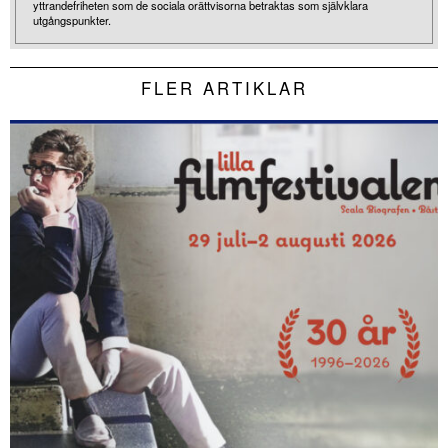
yttrandefriheten som de sociala orättvisorna betraktas som självklara
utgångspunkter.
FLER ARTIKLAR