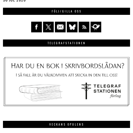
FÖLJ/GILLA OSS
TELEGRAFSTATIONEN
VECKANS OPULENS