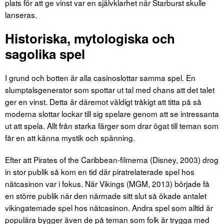
plats för att ge vinst var en självklarhet när Starburst skulle
lanseras.
Historiska, mytologiska och
sagolika spel
I grund och botten är alla casinoslottar samma spel. En
slumptalsgenerator som spottar ut tal med chans att det talet
ger en vinst. Detta är däremot väldigt tråkigt att titta på så
moderna slottar lockar till sig spelare genom att se intressanta
ut att spela. Allt från starka färger som drar ögat till teman som
får en att känna mystik och spänning.
Efter att Pirates of the Caribbean-filmerna (Disney, 2003) drog
in stor publik så kom en tid där piratrelaterade spel hos
nätcasinon var i fokus. När Vikings (MGM, 2013) började få
en större publik när den närmade sitt slut så ökade antalet
vikingatemade spel hos nätcasinon. Andra spel som alltid är
populära bygger även de på teman som folk är trygga med