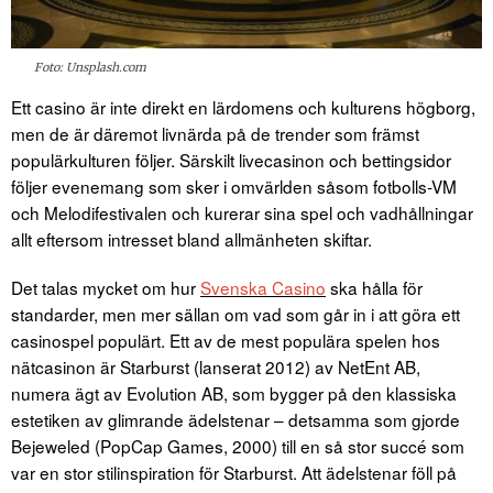
Foto: Unsplash.com
Ett casino är inte direkt en lärdomens och kulturens högborg,
men de är däremot livnärda på de trender som främst
populärkulturen följer. Särskilt livecasinon och bettingsidor
följer evenemang som sker i omvärlden såsom fotbolls-VM
och Melodifestivalen och kurerar sina spel och vadhållningar
allt eftersom intresset bland allmänheten skiftar.
Det talas mycket om hur
Svenska Casino
ska hålla för
standarder, men mer sällan om vad som går in i att göra ett
casinospel populärt. Ett av de mest populära spelen hos
nätcasinon är Starburst (lanserat 2012) av NetEnt AB,
numera ägt av Evolution AB, som bygger på den klassiska
estetiken av glimrande ädelstenar – detsamma som gjorde
Bejeweled (PopCap Games, 2000) till en så stor succé som
var en stor stilinspiration för Starburst. Att ädelstenar föll på