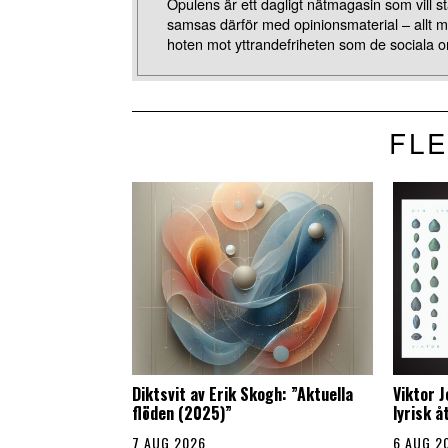
Opulens är ett dagligt nätmagasin som vill stä
samsas därför med opinionsmaterial – allt 
hoten mot yttrandefriheten som de sociala o
FLE
Diktsvit av Erik Skogh: ”Aktuella
Viktor 
flöden (2025)”
lyrisk 
7 AUG 2026
6 AUG 2