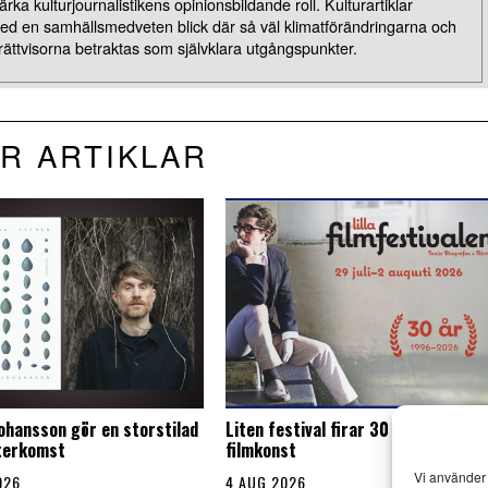
rka kulturjournalistikens opinionsbildande roll. Kulturartiklar
med en samhällsmedveten blick där så väl klimatförändringarna och
rättvisorna betraktas som självklara utgångspunkter.
R ARTIKLAR
Johansson gör en storstilad
Liten festival firar 30 år med stor
återkomst
filmkonst
Vi använder 
026
4 AUG 2026