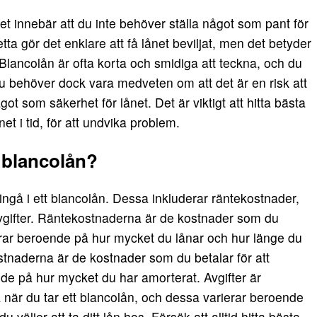
Det innebär att du inte behöver ställa något som pant för
Detta gör det enklare att få lånet beviljat, men det betyder
 Blancolån är ofta korta och smidiga att teckna, och du
Du behöver dock vara medveten om att det är en risk att
got som säkerhet för lånet. Det är viktigt att hitta bästa
et i tid, för att undvika problem.
t blancolån?
ingå i ett blancolån. Dessa inkluderar räntekostnader,
vgifter. Räntekostnaderna är de kostnader som du
ierar beroende på hur mycket du lånar och hur länge du
naderna är de kostnader som du betalar för att
nde på hur mycket du har amorterat. Avgifter är
 när du tar ett blancolån, och dessa varierar beroende
du väljer att ta ditt lån hos. Försök att alltid hitta bästa