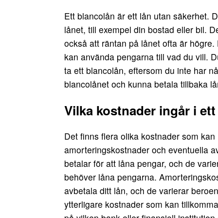
Ett blancolån är ett lån utan säkerhet. 
lånet, till exempel din bostad eller bil. 
också att räntan på lånet ofta är högre.
kan använda pengarna till vad du vill. 
ta ett blancolån, eftersom du inte har nå
blancolånet och kunna betala tillbaka lån
Vilka kostnader ingår i et
Det finns flera olika kostnader som kan 
amorteringskostnader och eventuella a
betalar för att låna pengar, och de var
behöver låna pengarna. Amorteringskost
avbetala ditt lån, och de varierar beroe
ytterligare kostnader som kan tillkomma
på vilken bank eller finansiell institution 