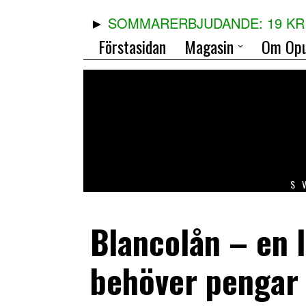
SOMMARERBJUDANDE: 19 KR 
Förstasidan
Magasin
Om Opu
S
Blancolån – en 
behöver pengar