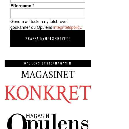
Efternamn
*
Genom att teckna nyhetsbrevet
godkänner du Opulens
integritetspolicy
.
OPULENS SYSTERMAGASIN