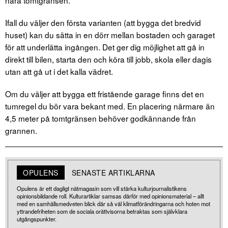
nära tomtgränsen.
Ifall du väljer den första varianten (att bygga det bredvid
huset) kan du sätta in en dörr mellan bostaden och garaget
för att underlätta ingången. Det ger dig möjlighet att gå in
direkt till bilen, starta den och köra till jobb, skola eller dagis
utan att gå ut i det kalla vädret.
Om du väljer att bygga ett fristående garage finns det en
tumregel du bör vara bekant med. En placering närmare än
4,5 meter på tomtgränsen behöver godkännande från
grannen.
OPULENS
SENASTE ARTIKLARNA
Opulens är ett dagligt nätmagasin som vill stärka kulturjournalistikens
opinionsbildande roll. Kulturartiklar samsas därför med opinionsmaterial – allt
med en samhällsmedveten blick där så väl klimatförändringarna och hoten mot
yttrandefriheten som de sociala orättvisorna betraktas som självklara
utgångspunkter.