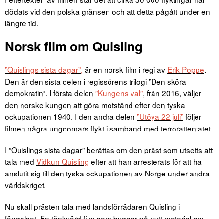
dödats vid den polska gränsen och att detta pågått under en
längre tid.
Norsk film om Quisling
”Quislings sista dagar”,
är en norsk film i regi av
Erik Poppe
.
Den är den sista delen i regissörens trilogi ”Den sköra
demokratin”. I första delen
”Kungens val”
, från 2016, väljer
den norske kungen att göra motstånd efter den tyska
ockupationen 1940. I den andra delen
”Utöya 22 juli”
följer
filmen några ungdomars flykt i samband med terrorattentatet.
I ”Quislings sista dagar” berättas om den präst som utsetts att
tala med
Vidkun Quisling
efter att han arresterats för att ha
anslutit sig till den tyska ockupationen av Norge under andra
världskriget.
Nu skall prästen tala med landsförrädaren Quisling i
fängelset. En tänkvärd film som bygger på nytt material om