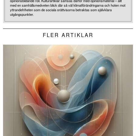
opinionsbildande roll. Kulturartiklar samsas därför med opinionsmaterial – allt
med en samhällsmedveten blick där så väl klimatförändringarna och hoten mot
yttrandefriheten som de sociala orättvisorna betraktas som självklara
utgångspunkter.
FLER ARTIKLAR