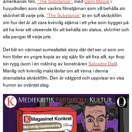
amerikansk film,
”The Substance”
, med
Demi Moore
i
huvudrollen som den vackra filmstjärnan som vill behålla sin
skönhet till varje pris.
”The Substance”
är en tuff skräckfilm
om hur det är att vara kvinnlig stjärna i ett yrke som bygger på
att ha kvar sitt utseende för att behålla sin status, skönhet och
alla pengar till varje pris.
Det blir en närmast surrealistisk story där det ser ut som om
hon föder en yngre kopia av sig själv för att fixa allt, syr ihop
sin rygg (som i en målning av konstnären
Salvador Dali
).
Manlig och kvinnlig makt tävlar om att vinna i denna
dramatiska skräckfilm. Den är välgjord och uppvisar en viss
humor av oväntat slag.