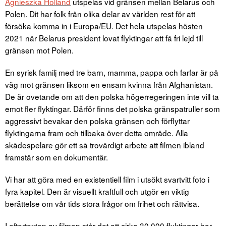
Agnieszka Holland
utspelas vid gränsen mellan Belarus och
Polen. Dit har folk från olika delar av världen rest för att
försöka komma in i Europa/EU. Det hela utspelas hösten
2021 när Belarus president lovat flyktingar att få fri lejd till
gränsen mot Polen.
En syrisk familj med tre barn, mamma, pappa och farfar är på
väg mot gränsen liksom en ensam kvinna från Afghanistan.
De är ovetande om att den polska högerregeringen inte vill ta
emot fler flyktingar. Därför finns det polska gränspatruller som
aggressivt bevakar den polska gränsen och förflyttar
flyktingarna fram och tillbaka över detta område. Alla
skådespelare gör ett så trovärdigt arbete att filmen ibland
framstår som en dokumentär.
Vi har att göra med en existentiell film i utsökt svartvitt foto i
fyra kapitel. Den är visuellt kraftfull och utgör en viktig
berättelse om vår tids stora frågor om frihet och rättvisa.
I eftertexten av filmen står det att cirka 30 000 flyktingar har