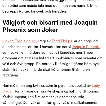
den präst som måste tala med den man vars namn blivit ett
begrepp i Norge, för svek och förräderi.
Välgjort och bisarrt med Joaquin
Phoenix som Joker
”Joker: Folie a deux”,
i regi av
Todd Phillips
, är en högljudd
amerikansk actionfilm. I huvudrollen ser vi
Joaquin Phoenix
som Joker, en mördare som satts i fängelse, men hyser
drömmar om att bli en hyllad ståuppkomiker som skämtar om
våld och övergrepp. Poliserna vill nämligen gärna höra nya
skämt från Joker, när de skall köra honom till ännu en
rättegång.
Han möter en ung kvinna, som är pyroman, spelad av
Lady
Gaga
. Hon är lysande i sin lite skeptiska hållning till honom.
Kärlek uppstår, i en film som tar våldsamt absurda
vändningar. Den växlar mellan grovt våld, musikalnummer