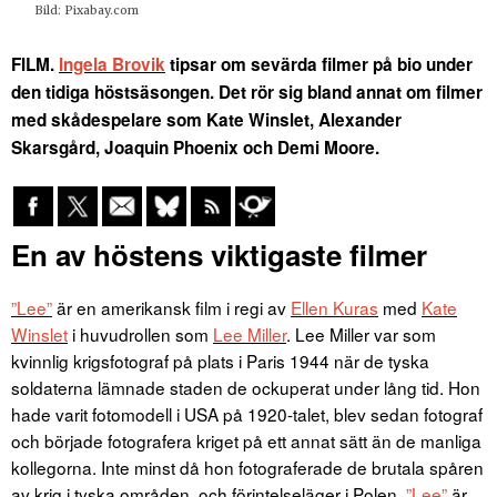
Bild: Pixabay.com
FILM.
Ingela Brovik
tipsar om sevärda filmer på bio under
den tidiga höstsäsongen. Det rör sig bland annat om filmer
med skådespelare som Kate Winslet, Alexander
Skarsgård, Joaquin Phoenix och Demi Moore.
En av höstens viktigaste filmer
”Lee”
är en amerikansk film i regi av
Ellen Kuras
med
Kate
Winslet
i huvudrollen som
Lee Miller
. Lee Miller var som
kvinnlig krigsfotograf på plats i Paris 1944 när de tyska
soldaterna lämnade staden de ockuperat under lång tid. Hon
hade varit fotomodell i USA på 1920-talet, blev sedan fotograf
och började fotografera kriget på ett annat sätt än de manliga
kollegorna. Inte minst då hon fotograferade de brutala spåren
av krig i tyska områden, och förintelseläger i Polen.
”Lee”
är