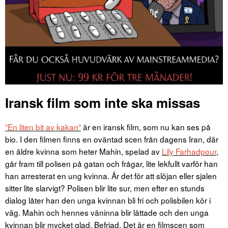
Iransk film som inte ska missas
”En liten bit av kakan”
är en iransk film, som nu kan ses på
bio. I den filmen finns en oväntad scen från dagens Iran, där
en äldre kvinna som heter Mahin, spelad av
Lily Farhadpour
,
går fram till polisen på gatan och frågar, lite lekfullt varför han
han arresterat en ung kvinna. Är det för att slöjan eller sjalen
sitter lite slarvigt? Polisen blir lite sur, men efter en stunds
dialog låter han den unga kvinnan bli fri och polisbilen kör i
väg. Mahin och hennes väninna blir lättade och den unga
kvinnan blir mycket glad. Befriad. Det är en filmscen som