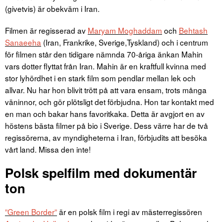
(givetvis) är obekväm i Iran.
Filmen är regisserad av
Maryam Moghaddam
och
Behtash
Sanaeeha
(Iran, Frankrike, Sverige,Tyskland) och i centrum
för filmen står den tidigare nämnda 70-åriga änkan Mahin
vars dotter flyttat från Iran. Mahin är en kraftfull kvinna med
stor lyhördhet i en stark film som pendlar mellan lek och
allvar. Nu har hon blivit trött på att vara ensam, trots många
väninnor, och gör plötsligt det förbjudna. Hon tar kontakt med
en man och bakar hans favoritkaka. Detta är avgjort en av
höstens bästa filmer på bio i Sverige. Dess värre har de två
regissörerna, av myndigheterna i Iran, förbjudits att besöka
vårt land. Missa den inte!
Polsk spelfilm med dokumentär
ton
”Green Border”
är en polsk film i regi av mästerregissören