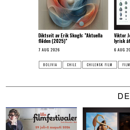
Diktsvit av Erik Skogh: ”Aktuella
Viktor 
flöden (2025)”
lyrisk 
7 AUG 2026
6 AUG 2
BOLIVIA
CHILE
CHILENSK FILM
FIL
DE