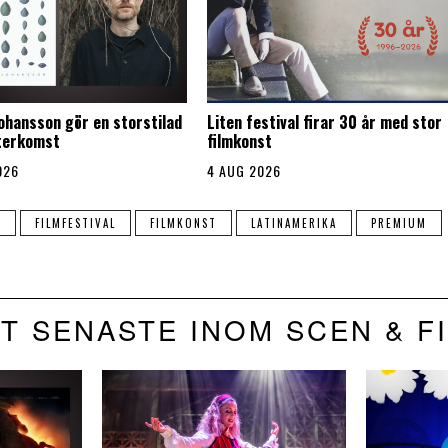
Johansson gör en storstilad
Liten festival firar 30 år med stor
återkomst
filmkonst
026
4 AUG 2026
M
FILMFESTIVAL
FILMKONST
LATINAMERIKA
PREMIUM
T SENASTE INOM SCEN & F