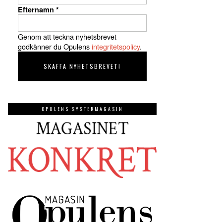
Efternamn
*
Genom att teckna nyhetsbrevet
godkänner du Opulens
integritetspolicy
.
OPULENS SYSTERMAGASIN