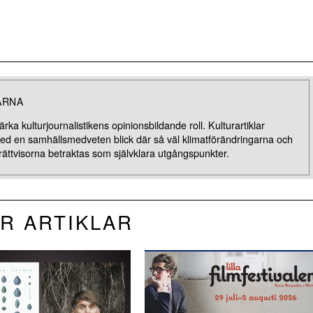
ARNA
rka kulturjournalistikens opinionsbildande roll. Kulturartiklar
med en samhällsmedveten blick där så väl klimatförändringarna och
rättvisorna betraktas som självklara utgångspunkter.
R ARTIKLAR