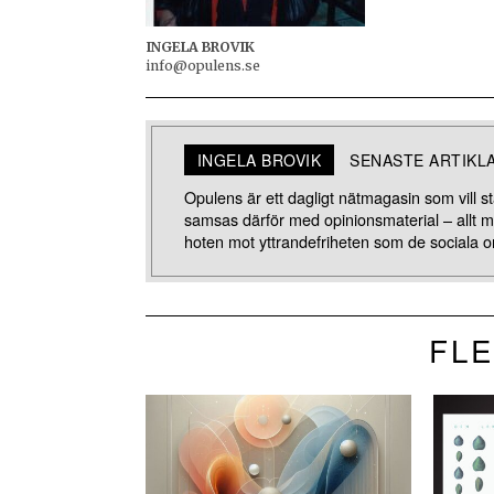
INGELA BROVIK
info@opulens.se
INGELA BROVIK
SENASTE ARTIKL
Opulens är ett dagligt nätmagasin som vill stä
samsas därför med opinionsmaterial – allt 
hoten mot yttrandefriheten som de sociala o
FLE