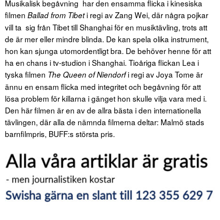
Musikalisk begåvning har den ensamma flicka i kinesiska
filmen
i regi av Zang Wei, där några pojkar
Ballad from Tibet
vill ta sig från Tibet till Shanghai för en musiktävling, trots att
de är mer eller mindre blinda. De kan spela olika instrument,
hon kan sjunga utomordentligt bra. De behöver henne för att
ha en chans i tv-studion i Shanghai. Tioåriga flickan Lea i
tyska filmen
i regi av Joya Tome är
The Queen of Niendorf
ännu en ensam flicka med integritet och begåvning för att
lösa problem för killarna i gänget hon skulle vilja vara med i.
Den här filmen är en av de allra bästa i den internationella
tävlingen, där alla de nämnda filmerna deltar: Malmö stads
barnfilmpris, BUFF:s största pris.