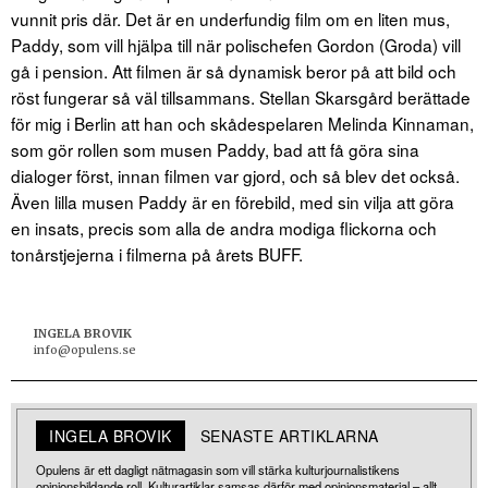
vunnit pris där. Det är en underfundig film om en liten mus,
Paddy, som vill hjälpa till när polischefen Gordon (Groda) vill
gå i pension. Att filmen är så dynamisk beror på att bild och
röst fungerar så väl tillsammans. Stellan Skarsgård berättade
för mig i Berlin att han och skådespelaren Melinda Kinnaman,
som gör rollen som musen Paddy, bad att få göra sina
dialoger först, innan filmen var gjord, och så blev det också.
Även lilla musen Paddy är en förebild, med sin vilja att göra
en insats, precis som alla de andra modiga flickorna och
tonårstjejerna i filmerna på årets BUFF.
INGELA BROVIK
info@opulens.se
INGELA BROVIK
SENASTE ARTIKLARNA
Opulens är ett dagligt nätmagasin som vill stärka kulturjournalistikens
opinionsbildande roll. Kulturartiklar samsas därför med opinionsmaterial – allt