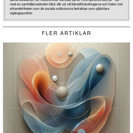
med en samhällsmedveten blick där så väl klimatförändringarna och hoten mot
yttrandefriheten som de sociala orättvisorna betraktas som självklara
utgångspunkter.
FLER ARTIKLAR