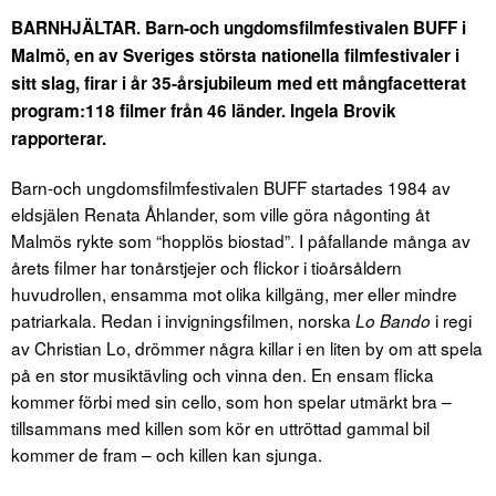
BARNHJÄLTAR. Barn-och ungdomsfilmfestivalen BUFF i
Malmö, en av Sveriges största nationella filmfestivaler i
sitt slag, firar i år 35-årsjubileum med ett mångfacetterat
program:118 filmer från 46 länder. Ingela Brovik
rapporterar.
Barn-och ungdomsfilmfestivalen BUFF startades 1984 av
eldsjälen Renata Åhlander, som ville göra någonting åt
Malmös rykte som “hopplös biostad”. I påfallande många av
årets filmer har tonårstjejer och flickor i tioårsåldern
huvudrollen, ensamma mot olika killgäng, mer eller mindre
patriarkala. Redan i invigningsfilmen, norska
i regi
Lo Bando
av Christian Lo, drömmer några killar i en liten by om att spela
på en stor musiktävling och vinna den. En ensam flicka
kommer förbi med sin cello, som hon spelar utmärkt bra –
tillsammans med killen som kör en uttröttad gammal bil
kommer de fram – och killen kan sjunga.