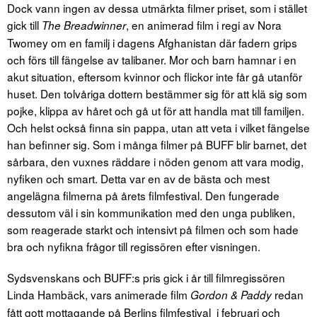
Dock vann ingen av dessa utmärkta filmer priset, som i stället
gick till
, en animerad film i regi av Nora
The Breadwinner
Twomey om en familj i dagens Afghanistan där fadern grips
och förs till fängelse av talibaner. Mor och barn hamnar i en
akut situation, eftersom kvinnor och flickor inte får gå utanför
huset. Den tolvåriga dottern bestämmer sig för att klä sig som
pojke, klippa av håret och gå ut för att handla mat till familjen.
Och helst också finna sin pappa, utan att veta i vilket fängelse
han befinner sig. Som i många filmer på BUFF blir barnet, det
sårbara, den vuxnes räddare i nöden genom att vara modig,
nyfiken och smart. Detta var en av de bästa och mest
angelägna filmerna på årets filmfestival. Den fungerade
dessutom väl i sin kommunikation med den unga publiken,
som reagerade starkt och intensivt på filmen och som hade
bra och nyfikna frågor till regissören efter visningen.
Sydsvenskans och BUFF:s pris gick i år till filmregissören
Linda Hambäck, vars animerade film
redan
Gordon & Paddy
fått gott mottagande på Berlins filmfestival i februari och