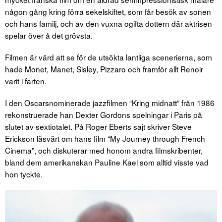
någon gång kring förra sekelskiftet, som får besök av sonen
och hans familj, och av den vuxna ogifta dottern där aktrisen
spelar över å det grövsta.
Filmen är värd att se för de utsökta lantliga scenerierna, som
hade Monet, Manet, Sisley, Pizzaro och framför allt Renoir
varit i farten.
I den Oscarsnominerade jazzfilmen “Kring midnatt” från 1986
rekonstruerade han Dexter Gordons spelningar i Paris på
slutet av sextiotalet. På Roger Eberts sajt skriver Steve
Erickson läsvärt om hans film “My Journey through French
Cinema”, och diskuterar med honom andra filmskribenter,
bland dem amerikanskan Pauline Kael som alltid visste vad
hon tyckte.