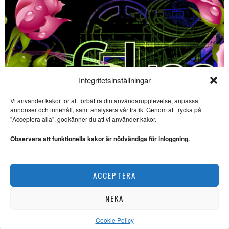
Integritetsinställningar
Vi använder kakor för att förbättra din användarupplevelse, anpassa
SE ÄVEN
annonser och innehåll, samt analysera vår trafik. Genom att trycka på
"Acceptera alla", godkänner du att vi använder kakor.
Sebastian Saar:
”Målvakten och
Observera att funktionella kakor är nödvändiga för inloggning.
Houellebecq”
FOTBOLLS-VM. Sent i kväll
ställs Sveriges herrlandslag
Film på bio – 3 sevärda filmer i början av juni
mot Frankrike i
ACCEPTERA
SCEN & FILM
Impressionisternas
glittrande glimtar av nuet
NEKA
IMPRESSIONISMEN.
”Impressionisterna tycks vilja
påminna oss om just det
Cookie Policy