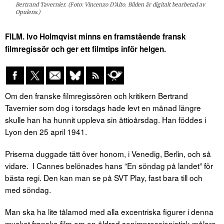
Bertrand Tavernier. (Foto: Vincenzo D’Alto. Bilden är digitalt bearbetad av
Opulens.)
FILM. Ivo Holmqvist minns en framstående fransk
filmregissör och ger ett filmtips inför helgen.
Om den franske filmregissören och kritikern Bertrand
Tavernier som dog i torsdags hade levt en månad längre
skulle han ha hunnit uppleva sin åttioårsdag. Han föddes i
Lyon den 25 april 1941.
Priserna duggade tätt över honom, i Venedig, Berlin, och så
vidare. I Cannes belönades hans “En söndag på landet” för
bästa regi. Den kan man se på SVT Play, fast bara till och
med söndag.
Man ska ha lite tålamod med alla excentriska figurer i denna
mycket franska film om en åldrad senimpressionistisk målare