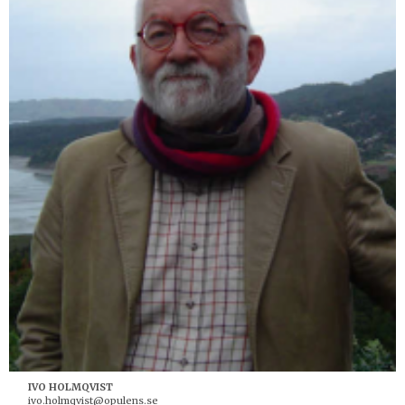
IVO HOLMQVIST
ivo.holmqvist@opulens.se