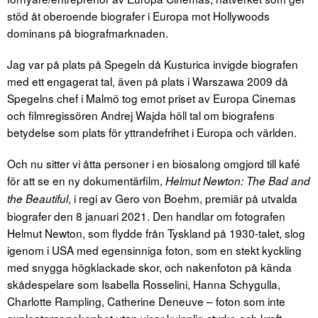
stöd åt oberoende biografer i Europa mot Hollywoods
dominans på biografmarknaden.
Jag var på plats på Spegeln då Kusturica invigde biografen
med ett engagerat tal, även på plats i Warszawa 2009 då
Spegelns chef i Malmö tog emot priset av Europa Cinemas
och filmregissören Andrej Wajda höll tal om biografens
betydelse som plats för yttrandefrihet i Europa och världen.
Och nu sitter vi åtta personer i en biosalong omgjord till kafé
för att se en ny dokumentärfilm,
Helmut Newton:
The Bad and
, i regi av Gero von Boehm, premiär på utvalda
the Beautiful
biografer den 8 januari 2021. Den handlar om fotografen
Helmut Newton, som flydde från Tyskland på 1930-talet, slog
igenom i USA med egensinniga foton, som en stekt kyckling
med snygga högklackade skor, och nakenfoton på kända
skådespelare som Isabella Rosselini, Hanna Schygulla,
Charlotte Rampling, Catherine Deneuve – foton som inte