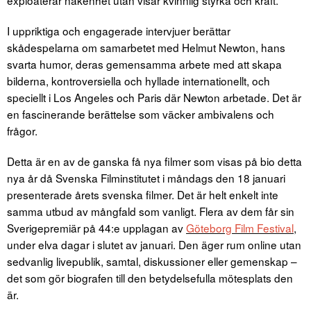
exploaterar nakenhet utan visar kvinnlig styrka och kraft.
I uppriktiga och engagerade intervjuer berättar
skådespelarna om samarbetet med Helmut Newton, hans
svarta humor, deras gemensamma arbete med att skapa
bilderna, kontroversiella och hyllade internationellt, och
speciellt i Los Angeles och Paris där Newton arbetade. Det är
en fascinerande berättelse som väcker ambivalens och
frågor.
Detta är en av de ganska få nya filmer som visas på bio detta
nya år då Svenska Filminstitutet i måndags den 18 januari
presenterade årets svenska filmer. Det är helt enkelt inte
samma utbud av mångfald som vanligt. Flera av dem får sin
Sverigepremiär på 44:e upplagan av
Göteborg Film Festival
,
under elva dagar i slutet av januari. Den äger rum online utan
sedvanlig livepublik, samtal, diskussioner eller gemenskap –
det som gör biografen till den betydelsefulla mötesplats den
är.