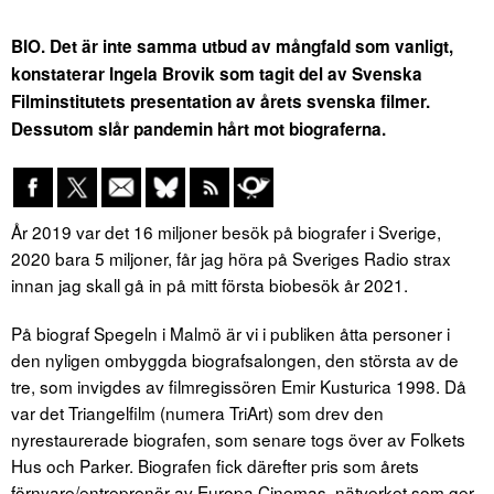
BIO. Det är inte samma utbud av mångfald som vanligt,
konstaterar Ingela Brovik som tagit del av Svenska
Filminstitutets presentation av årets svenska filmer.
Dessutom slår pandemin hårt mot biograferna.
År 2019 var det 16 miljoner besök på biografer i Sverige,
2020 bara 5 miljoner, får jag höra på Sveriges Radio strax
innan jag skall gå in på mitt första biobesök år 2021.
På biograf Spegeln i Malmö är vi i publiken åtta personer i
den nyligen ombyggda biografsalongen, den största av de
tre, som invigdes av filmregissören Emir Kusturica 1998. Då
var det Triangelfilm (numera TriArt) som drev den
nyrestaurerade biografen, som senare togs över av Folkets
Hus och Parker. Biografen fick därefter pris som årets
förnyare/entreprenör av Europa Cinemas, nätverket som ger