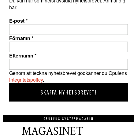
Du kan när som helst avsluta nyhetsbrevet. Anmäl dig
här:
E-post
*
Förnamn
*
Efternamn
*
Genom att teckna nyhetsbrevet godkänner du Opulens
integritetspolicy
.
OPULENS SYSTERMAGASIN