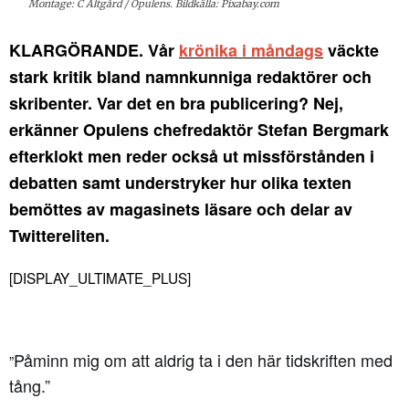
Montage: C Altgård / Opulens. Bildkälla: Pixabay.com
KLARGÖRANDE. Vår
krönika i måndags
väckte
stark kritik bland namnkunniga redaktörer och
skribenter. Var det en bra publicering? Nej,
erkänner Opulens chefredaktör Stefan Bergmark
efterklokt men reder också ut missförstånden i
debatten samt understryker hur olika texten
bemöttes av magasinets läsare och delar av
Twittereliten.
[DISPLAY_ULTIMATE_PLUS]
Påminn mig om att aldrig ta i den här tidskriften med
”
tång.”