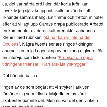
Ja, det var hårda ord i den där korta krönikan.
Invektiv jag själv knappast skulle använda i ett
liknande sammanhang. En timme och tretton minuter
efter att vi lagt upp Garays drapa publicerade
Arbetet
en kommentar av deras kulturredaktör Johannes
Klenell med rubriken ”
Så här kan vi inte ha det,
Opulens
”. Några tweets senare ringde tidningen
Journalisten mig i egenskap av ansvarig utgivare, för
en intervju som fick rubriken ”
Krönikör om egna
tidningens frilansar: ´Karriärskåta ynkryggar´
”.
Det började balla ur…
Ingen av de som begärt att vi stryker i arkiven
försörjer sig som frilans. Majoriteten av våra
skribenter gör inte det. Men nu var det den vinkeln
som gällde på Twitter.