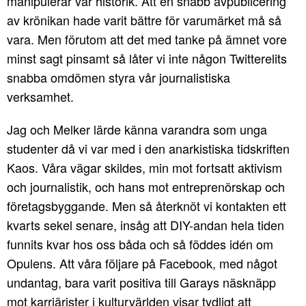
manipulerar vår historik. Att en snabb avpublicering
av krönikan hade varit bättre för varumärket må så
vara. Men förutom att det med tanke på ämnet vore
minst sagt pinsamt så låter vi inte någon Twitterelits
snabba omdömen styra vår journalistiska
verksamhet.
Jag och Melker lärde känna varandra som unga
studenter då vi var med i den anarkistiska tidskriften
Kaos. Våra vägar skildes, min mot fortsatt aktivism
och journalistik, och hans mot entreprenörskap och
företagsbyggande. Men så återknöt vi kontakten ett
kvarts sekel senare, insåg att DIY-andan hela tiden
funnits kvar hos oss båda och så föddes idén om
Opulens. Att våra följare på Facebook, med något
undantag, bara varit positiva till Garays näsknäpp
mot karriärister i kulturvärlden visar tydligt att