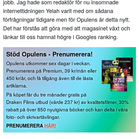
jobb. Jag hade som redaktör för nu insomnade
internettidningen Yelah varit med om sådana
förfrågningar tidigare men för Opulens är detta nytt.
Det har förstås att göra med att magasinet växt och
länkar till oss hamnat högre i Googles ranking.
Stöd Opulens - Prenumerera!
Opulens utkommer sex dagar i veckan.
Prenumerera på Premium, 39 kr/mån eller
450 kr/år, och få tillgång även till de låsta
artiklarna.
På köpet får du tre månader gratis på
Draken Films utbud (värde 237 kr) av kvalitetsfilmer, 30%
rabatt på över 850 nyutgivna böcker och kan delta i våra
foto- och skrivartävlingar.
PRENUMERERA
HÄR!