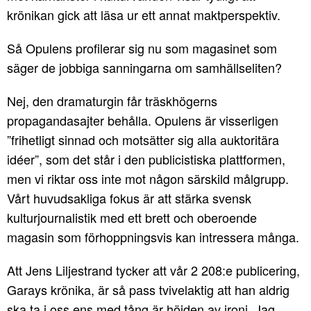
krönikan gick att läsa ur ett annat maktperspektiv.
Så Opulens profilerar sig nu som magasinet som
säger de jobbiga sanningarna om samhällseliten?
Nej, den dramaturgin får träskhögerns
propagandasajter behålla. Opulens är visserligen
”frihetligt sinnad och motsätter sig alla auktoritära
idéer”, som det står i den publicistiska plattformen,
men vi riktar oss inte mot någon särskild målgrupp.
Vårt huvudsakliga fokus är att stärka svensk
kulturjournalistik med ett brett och oberoende
magasin som förhoppningsvis kan intressera många.
Att Jens Liljestrand tycker att vår 2 208:e publicering,
Garays krönika, är så pass tvivelaktig att han aldrig
ska ta i oss ens med tång är höjden av ironi. Jag