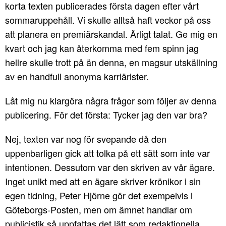
korta texten publicerades första dagen efter vårt
sommaruppehåll. Vi skulle alltså haft veckor på oss
att planera en premiärskandal. Ärligt talat. Ge mig en
kvart och jag kan återkomma med fem spinn jag
hellre skulle trott på än denna, en magsur utskällning
av en handfull anonyma karriärister.
Låt mig nu klargöra några frågor som följer av denna
publicering. För det första: Tycker jag den var bra?
Nej, texten var nog för svepande då den
uppenbarligen gick att tolka på ett sätt som inte var
intentionen. Dessutom var den skriven av vår ägare.
Inget unikt med att en ägare skriver krönikor i sin
egen tidning, Peter Hjörne gör det exempelvis i
Göteborgs-Posten, men om ämnet handlar om
publicistik så uppfattas det lätt som redaktionella