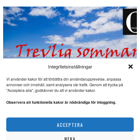
Integritetsinställningar
Vi använder kakor för att förbättra din användarupplevelse, anpassa
annonser och innehåll, samt analysera vår trafik. Genom att trycka på
SE ÄVEN
"Acceptera alla", godkänner du att vi använder kakor.
Hat och drev utgör hot
mot demokratin
Observera att funktionella kakor är nödvändiga för inloggning.
POLITIK. I veckans krönika
reflekterar Lars Thulin över
hur hat
Glad midsommar!
ACCEPTERA
REDAKTIONELLT
Hat, hot och hån fyller
kommentarsfälten
NEKA