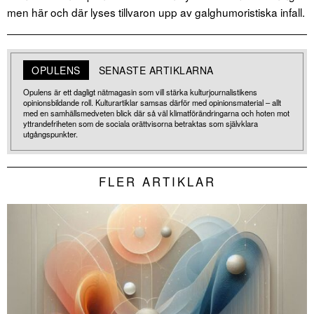
men här och där lyses tillvaron upp av galghumoristiska infall.
OPULENS
SENASTE ARTIKLARNA
Opulens är ett dagligt nätmagasin som vill stärka kulturjournalistikens
opinionsbildande roll. Kulturartiklar samsas därför med opinionsmaterial – allt
med en samhällsmedveten blick där så väl klimatförändringarna och hoten mot
yttrandefriheten som de sociala orättvisorna betraktas som självklara
utgångspunkter.
FLER ARTIKLAR