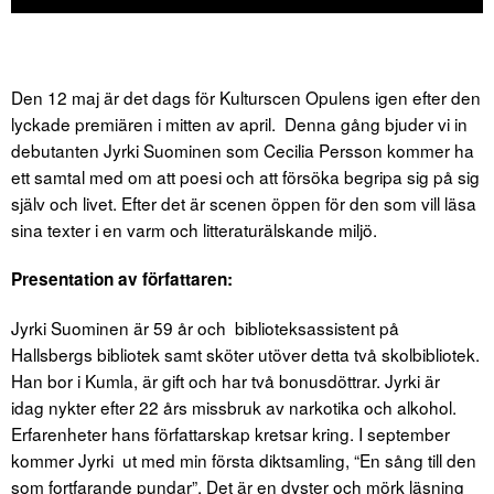
Den 12 maj är det dags för Kulturscen Opulens igen efter den
lyckade premiären i mitten av april. Denna gång bjuder vi in
debutanten Jyrki Suominen som Cecilia Persson kommer ha
ett samtal med om att poesi och att försöka begripa sig på sig
själv och livet. Efter det är scenen öppen för den som vill läsa
sina texter i en varm och litteraturälskande miljö.
Presentation av författaren:
Jyrki Suominen är 59 år och biblioteksassistent på
Hallsbergs bibliotek samt sköter utöver detta två skolbibliotek.
Han bor i Kumla, är gift och har två bonusdöttrar. Jyrki är
idag nykter efter 22 års missbruk av narkotika och alkohol.
Erfarenheter hans författarskap kretsar kring. I september
kommer Jyrki ut med min första diktsamling, “En sång till den
som fortfarande pundar”. Det är en dyster och mörk läsning