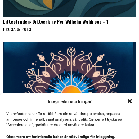
Littestraden: Diktverk av Per Wilhelm Wahlroos ‒ 1
PROSA & POESI
Integritetsinställningar
Vi använder kakor för att förbättra din användarupplevelse, anpassa
annonser och innehåll, samt analysera vår trafik. Genom att trycka på
SE ÄVEN
"Acceptera alla", godkänner du att vi använder kakor.
Malte Persson skriver
virtuos nonsenspoesi
Observera att funktionella kakor är nödvändiga för inloggning.