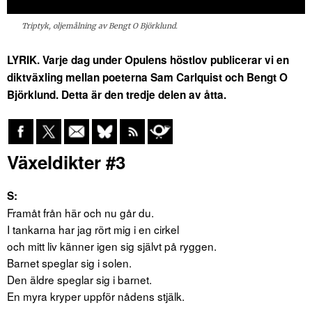
Triptyk, oljemålning av Bengt O Björklund.
LYRIK. Varje dag under Opulens höstlov publicerar vi en
diktväxling mellan poeterna Sam Carlquist och Bengt O
Björklund. Detta är den tredje delen av åtta.
Växeldikter #3
S:
Framåt från här och nu går du.
I tankarna har jag rört mig i en cirkel
och mitt liv känner igen sig självt på ryggen.
Barnet speglar sig i solen.
Den äldre speglar sig i barnet.
En myra kryper uppför nådens stjälk.