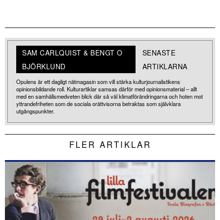
SAM CARLQUIST & BENGT O
SENASTE
BJÖRKLUND
ARTIKLARNA
Opulens är ett dagligt nätmagasin som vill stärka kulturjournalistikens
opinionsbildande roll. Kulturartiklar samsas därför med opinionsmaterial – allt
med en samhällsmedveten blick där så väl klimatförändringarna och hoten mot
yttrandefriheten som de sociala orättvisorna betraktas som självklara
utgångspunkter.
FLER ARTIKLAR