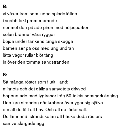
B:
vi växer fram som ludna spindellöften
i snabb takt promenerande
ner mot den pålade piren med nöjesparken
solen bränner våra ryggar
böjda under tankens tunga skugga
barnen ser på oss med ung undran
lätta vågor rullar blöt tång
in över den tomma sandstranden
S:
Så många röster som flutit i land;
minnets och det dåliga samvetets drivved
hopbuntade med tygtrasor från 50-talets sommarklänning.
Den inre stranden där krabbor övertygar sig själva
om att de fött ett hav. Och att de föder salt.
De lämnar åt strandskatan att häcka döda rösters
samvetsfärgade ägg.