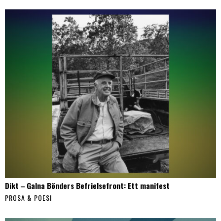
Dikt ‒ Galna Bönders Befrielsefront: Ett manifest
PROSA & POESI