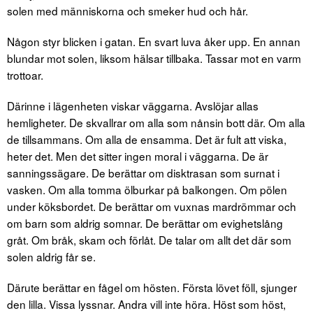
solen med människorna och smeker hud och hår.
Någon styr blicken i gatan. En svart luva åker upp. En annan
blundar mot solen, liksom hälsar tillbaka. Tassar mot en varm
trottoar.
Därinne i lägenheten viskar väggarna. Avslöjar allas
hemligheter. De skvallrar om alla som nånsin bott där. Om alla
de tillsammans. Om alla de ensamma. Det är fult att viska,
heter det. Men det sitter ingen moral i väggarna. De är
sanningssägare. De berättar om disktrasan som surnat i
vasken. Om alla tomma ölburkar på balkongen. Om pölen
under köksbordet. De berättar om vuxnas mardrömmar och
om barn som aldrig somnar. De berättar om evighetslång
gråt. Om bråk, skam och förlåt. De talar om allt det där som
solen aldrig får se.
Därute berättar en fågel om hösten. Första lövet föll, sjunger
den lilla. Vissa lyssnar. Andra vill inte höra. Höst som höst,