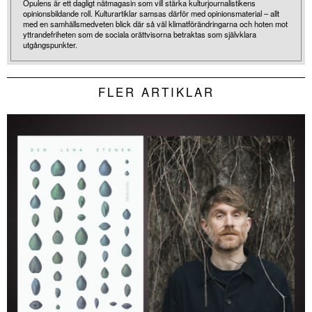
Opulens är ett dagligt nätmagasin som vill stärka kulturjournalistikens
opinionsbildande roll. Kulturartiklar samsas därför med opinionsmaterial – allt
med en samhällsmedveten blick där så väl klimatförändringarna och hoten mot
yttrandefriheten som de sociala orättvisorna betraktas som självklara
utgångspunkter.
FLER ARTIKLAR