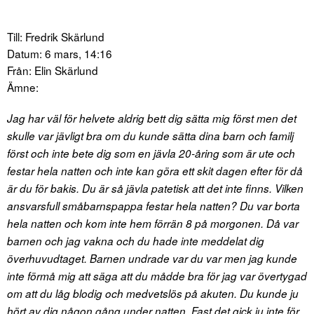
Till: Fredrik Skärlund
Datum: 6 mars, 14:16
Från: Elin Skärlund
Ämne:
Jag har väl för helvete aldrig bett dig sätta mig först men det
skulle var jävligt bra om du kunde sätta dina barn och familj
först och inte bete dig som en jävla 20-åring som är ute och
festar hela natten och inte kan göra ett skit dagen efter för då
är du för bakis. Du är så jävla patetisk att det inte finns. Vilken
ansvarsfull småbarnspappa festar hela natten? Du var borta
hela natten och kom inte hem förrän 8 på morgonen. Då var
barnen och jag vakna och du hade inte meddelat dig
överhuvudtaget. Barnen undrade var du var men jag kunde
inte förmå mig att säga att du mådde bra för jag var övertygad
om att du låg blodig och medvetslös på akuten. Du kunde ju
hört av dig någon gång under natten. Fast det gick ju inte för