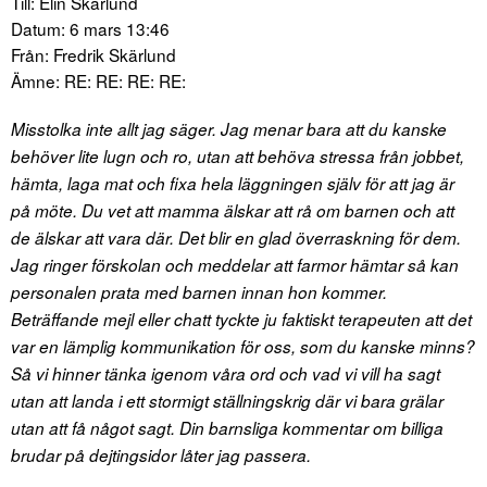
Till: Elin Skärlund
Datum: 6 mars 13:46
Från: Fredrik Skärlund
Ämne: RE: RE: RE: RE:
Misstolka inte allt jag säger. Jag menar bara att du kanske
behöver lite lugn och ro, utan att behöva stressa från jobbet,
hämta, laga mat och fixa hela läggningen själv för att jag är
på möte. Du vet att mamma älskar att rå om barnen och att
de älskar att vara där. Det blir en glad överraskning för dem.
Jag ringer förskolan och meddelar att farmor hämtar så kan
personalen prata med barnen innan hon kommer.
Beträffande mejl eller chatt tyckte ju faktiskt terapeuten att det
var en lämplig kommunikation för oss, som du kanske minns?
Så vi hinner tänka igenom våra ord och vad vi vill ha sagt
utan att landa i ett stormigt ställningskrig där vi bara grälar
utan att få något sagt. Din barnsliga kommentar om billiga
brudar på dejtingsidor låter jag passera.