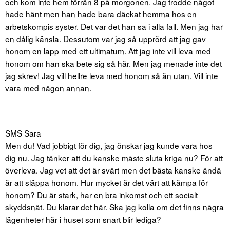
och kom inte hem förrän 8 på morgonen. Jag trodde något
hade hänt men han hade bara däckat hemma hos en
arbetskompis syster. Det var det han sa i alla fall. Men jag har
en dålig känsla. Dessutom var jag så upprörd att jag gav
honom en lapp med ett ultimatum. Att jag inte vill leva med
honom om han ska bete sig så här. Men jag menade inte det
jag skrev! Jag vill hellre leva med honom så än utan. Vill inte
vara med någon annan.
SMS Sara
Men du! Vad jobbigt för dig, jag önskar jag kunde vara hos
dig nu. Jag tänker att du kanske måste sluta kriga nu? För att
överleva. Jag vet att det är svårt men det bästa kanske ändå
är att släppa honom. Hur mycket är det värt att kämpa för
honom? Du är stark, har en bra inkomst och ett socialt
skyddsnät. Du klarar det här. Ska jag kolla om det finns några
lägenheter här i huset som snart blir lediga?