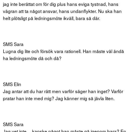
jag inte berättat om för dig plus hans eviga tystnad, hans
vägran att ta något ansvar, hans undanflykter. Nu ska han
helt plötsligt på ledningsmöte ikväll, bara så där.
SMS Sara
Lugna dig lite och försök vara rationell. Han måste väl ändå
ha ledningsmöte då och då?
SMS Elin
Jag antar att du har rätt men varför säger han inget? Varför
pratar han inte med mig? Jag känner mig så jävla liten.
SMS Sara
Jag vet inte… kanske något han måste gå igenom bara? En