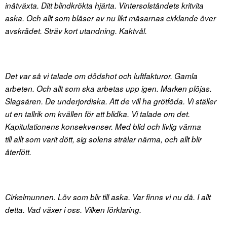
inåtväxta. Ditt blindkrökta hjärta. Vintersolståndets kritvita
aska. Och allt som blåser av nu likt måsarnas cirklande över
avskrädet. Sträv kort utandning. Kaktvål.
Det var så vi talade om dödshot och luftfakturor. Gamla
arbeten. Och allt som ska arbetas upp igen. Marken plöjas.
Slagsåren. De underjordiska. Att de vill ha grötföda. Vi ställer
ut en tallrik om kvällen för att blidka. Vi talade om det.
Kapitulationens konsekvenser. Med blid och livlig värma
till allt som varit dött, sig solens strålar närma, och allt blir
återfött.
Cirkelmunnen. Löv som blir till aska. Var finns vi nu då. I allt
detta. Vad växer i oss. Vilken förklaring.