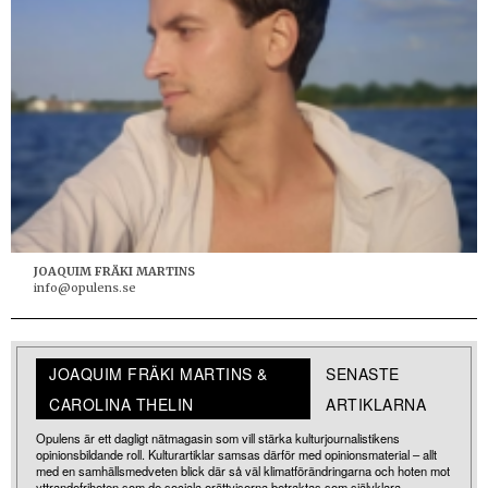
JOAQUIM FRÄKI MARTINS
info@opulens.se
JOAQUIM FRÄKI MARTINS &
SENASTE
CAROLINA THELIN
ARTIKLARNA
Opulens är ett dagligt nätmagasin som vill stärka kulturjournalistikens
opinionsbildande roll. Kulturartiklar samsas därför med opinionsmaterial – allt
med en samhällsmedveten blick där så väl klimatförändringarna och hoten mot
yttrandefriheten som de sociala orättvisorna betraktas som självklara