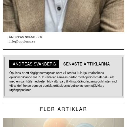
ANDREAS SVANBERG
info@opulens.se
ANDREAS SVANBERG
SENASTE ARTIKLARNA
Opulens är ett dagligt nätmagasin som vill stärka kulturjournalistikens
opinionsbildande roll. Kulturartiklar samsas därför med opinionsmaterial – allt
med en samhällsmedveten blick där så väl klimatförändringarna och hoten mot
yttrandefriheten som de sociala orättvisorna betraktas som självklara
utgångspunkter.
FLER ARTIKLAR