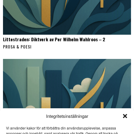
Littestraden: Diktverk av Per Wilhelm Wahlroos ‒ 2
PROSA & POESI
Integritetsinställningar
Vi använder kakor för att förbättra din användarupplevelse, anpassa
annonser och innehåll, samt analysera vår trafik. Genom att trycka på