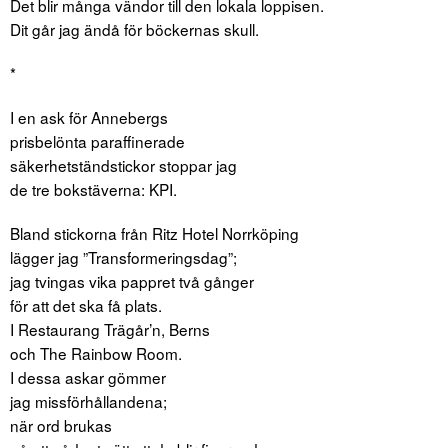
Det blir många vändor till den lokala loppisen.
Dit går jag ändå för böckernas skull.
*
I en ask för Annebergs
prisbelönta paraffinerade
säkerhetständstickor stoppar jag
de tre bokstäverna: KPI.
Bland stickorna från Ritz Hotel Norrköping
lägger jag ”Transformeringsdag”;
jag tvingas vika pappret två gånger
för att det ska få plats.
I Restaurang Trägår’n, Berns
och The Rainbow Room.
I dessa askar gömmer
jag missförhållandena;
när ord brukas