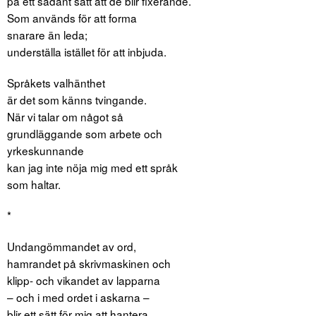
på ett sådant sätt att de blir fixerande.
Som används för att forma
snarare än leda;
underställa istället för att inbjuda.
Språkets valhänthet
är det som känns tvingande.
När vi talar om något så
grundläggande som arbete och
yrkeskunnande
kan jag inte nöja mig med ett språk
som haltar.
*
Undangömmandet av ord,
hamrandet på skrivmaskinen och
klipp- och vikandet av lapparna
– och i med ordet i askarna –
blir ett sätt för mig att hantera