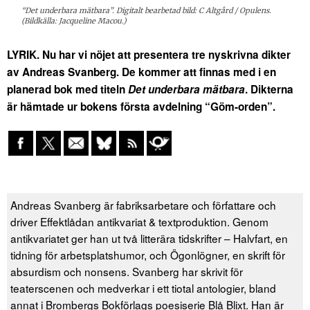
“Det underbara mätbara”. Digitalt bearbetad bild: C Altgård / Opulens.
(Bildkälla: Jacqueline Macou.)
LYRIK. Nu har vi nöjet att presentera tre nyskrivna dikter
av Andreas Svanberg. De kommer att finnas med i en
planerad bok med titeln
Det underbara mätbara
. Dikterna
är hämtade ur bokens första avdelning “Göm-orden”.
Andreas Svanberg är fabriksarbetare och författare och
driver Effektlådan antikvariat & textproduktion. Genom
antikvariatet ger han ut två litterära tidskrifter – Halvfart, en
tidning för arbetsplatshumor, och Ögonlögner, en skrift för
absurdism och nonsens. Svanberg har skrivit för
teaterscenen och medverkar i ett tiotal antologier, bland
annat i Brombergs Bokförlags poesiserie Blå Blixt. Han är