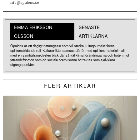
info@opulens.se
EMMA ERIKSSON
SENASTE
OLSSON
ARTIKLARNA
Opulens är ett dagligt nätmagasin som vill stärka kulturjournalistikens
opinionsbildande roll. Kulturartiklar samsas därför med opinionsmaterial – allt
med en samhällsmedveten blick där så väl klimatförändringarna och hoten mot
yttrandefriheten som de sociala orättvisorna betraktas som självklara
utgångspunkter.
FLER ARTIKLAR