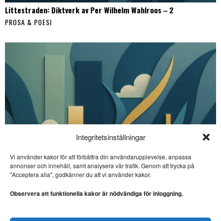
Littestraden: Diktverk av Per Wilhelm Wahlroos ‒ 2
PROSA & POESI
Integritetsinställningar
Vi använder kakor för att förbättra din användarupplevelse, anpassa
annonser och innehåll, samt analysera vår trafik. Genom att trycka på
SE ÄVEN
"Acceptera alla", godkänner du att vi använder kakor.
Lennart Sjögren skriver
storartad poesi
Observera att funktionella kakor är nödvändiga för inloggning.
LYRIK. Lennart Sjögren är
aktuell med diktboken ”Vi är
en,
Littestraden: Diktverk av Per Wilhelm Wahlroos ‒ 1