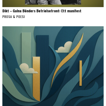
Dikt ‒ Galna Bönders Befrielsefront: Ett manifest
PROSA & POESI