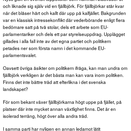
och liknade sig själv vid en fjällbjörk. För fjällbjörkar står kvar
när det blåser hårt och kallt där upp på kalfjället. Bakgrunden
var en klassisk intressekonflikt där vederbörande enligt flera
bedömare satt på två stolar, dels ett arbete som EU-
parlamentariker och dels ett par styrelseuppdrag. Upplägget
gillades i alla fall inte av det egna partiet och politikern
petades ner som första namn i det kommande EU-
parlamentsvalet.
Oavsett övriga åsikter om politikern ifråga, kan man undra om
fjällbjörk verkligen är det bästa man kan vara inom politiken.
Finns det inte bättre träd att efterlikna i det svenska
landskapet?
För som bekant växer fjällbjörkarna högt uppe på fjället, på
platser där inte mycket annan växtlighet finns. Det är en
isolerad terräng, högt över alla andra träd.
I samma parti har nyligen en annan ledamot låtit