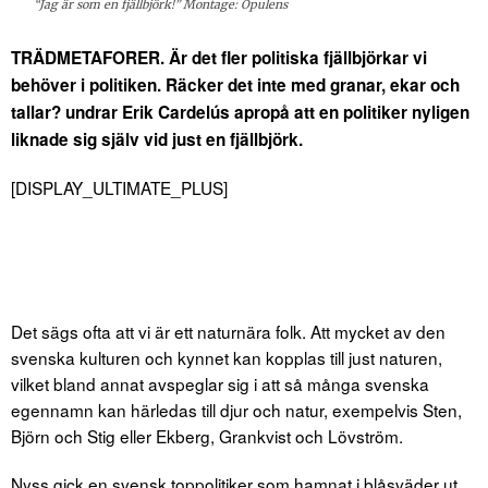
“Jag är som en fjällbjörk!” Montage: Opulens
TRÄDMETAFORER. Är det fler politiska fjällbjörkar vi
behöver i politiken. Räcker det inte med granar, ekar och
tallar? undrar Erik Cardelús apropå att en politiker nyligen
liknade sig själv vid just en fjällbjörk.
[DISPLAY_ULTIMATE_PLUS]
Det sägs ofta att vi är ett naturnära folk. Att mycket av den
svenska kulturen och kynnet kan kopplas till just naturen,
vilket bland annat avspeglar sig i att så många svenska
egennamn kan härledas till djur och natur, exempelvis Sten,
Björn och Stig eller Ekberg, Grankvist och Lövström.
Nyss gick en svensk toppolitiker som hamnat i blåsväder ut