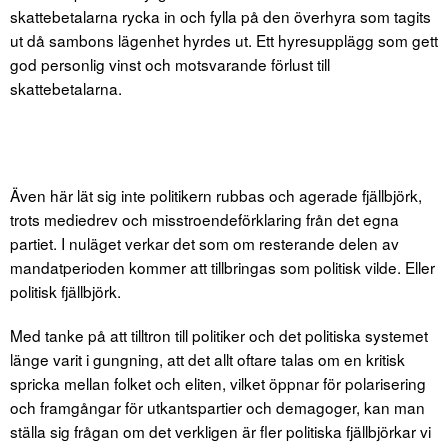
skattebetalarna rycka in och fylla på den överhyra som tagits
ut då sambons lägenhet hyrdes ut. Ett hyresupplägg som gett
god personlig vinst och motsvarande förlust till
skattebetalarna.
Även här lät sig inte politikern rubbas och agerade fjällbjörk,
trots mediedrev och misstroendeförklaring från det egna
partiet. I nuläget verkar det som om resterande delen av
mandatperioden kommer att tillbringas som politisk vilde. Eller
politisk fjällbjörk.
Med tanke på att tilltron till politiker och det politiska systemet
länge varit i gungning, att det allt oftare talas om en kritisk
spricka mellan folket och eliten, vilket öppnar för polarisering
och framgångar för utkantspartier och demagoger, kan man
ställa sig frågan om det verkligen är fler politiska fjällbjörkar vi