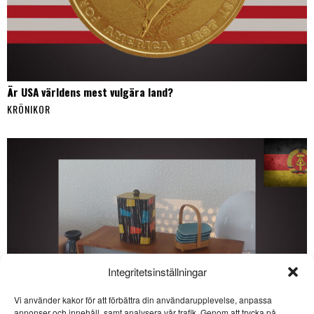
Är USA världens mest vulgära land?
KRÖNIKOR
Integritetsinställningar
Vi använder kakor för att förbättra din användarupplevelse, anpassa
annonser och innehåll, samt analysera vår trafik. Genom att trycka på