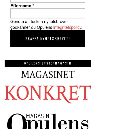
Efternamn
*
Genom att teckna nyhetsbrevet
godkänner du Opulens
integritetspolicy
.
OPULENS SYSTERMAGASIN