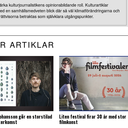
rka kulturjournalistikens opinionsbildande roll. Kulturartiklar
med en samhällsmedveten blick där så väl klimatförändringarna och
rättvisorna betraktas som självklara utgångspunkter.
R ARTIKLAR
Johansson gör en storstilad
Liten festival firar 30 år med stor
återkomst
filmkonst