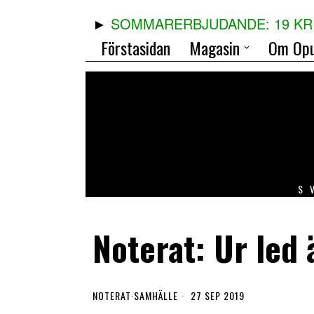
SOMMARERBJUDANDE: 19 KR 
Förstasidan
Magasin
Om Opu
S
Noterat: Ur led 
NOTERAT
·
SAMHÄLLE
27 SEP 2019