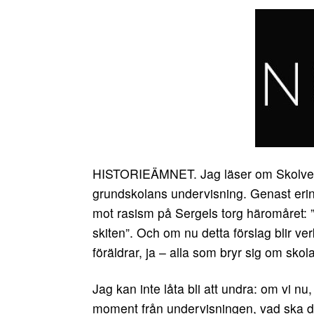
HISTORIEÄMNET. Jag läser om Skolverket
grundskolans undervisning. Genast erinr
mot rasism på Sergels torg häromåret:
skiten”.
Och om nu detta förslag blir verkl
föräldrar, ja – alla som bryr sig om sko
Jag kan inte låta bli att undra: om vi nu,
moment från undervisningen, vad ska då 