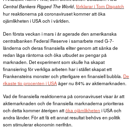
,
förklarar i Tom Dispatch
Central Bankers Rigged The World
hur reaktionerna på coronaviruset kommer att öka
ojämlikheten i USA och i världen.
Den första veckan i mars i år agerade den amerikanska
centralbanken Federal Reserve i samarbete med G-7-
länderna och deras finansiella eliter genom att sänka de
redan låga räntorna och öka utbudet av pengar på
marknaden. Det experiment som skulle ha skapat
finansiering för verkliga arbeten har i stället skapat ett
Frankensteins monster och ytterligare en finansiell bubbla.
De
rikaste tio procenten i USA
äger nu 84% av aktiemarknaden.
Vad de finansiella reaktionerna på coronaviruset visar är att
aktiemarknaden och de finansiella marknaderna prioriteras
och detta kommer återigen att
öka ojämlikheten
i USA och
andra länder. För att få ett annat resultat behövs en politik
som stimulerar ekonomin nerifrån.