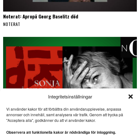
Noterat: Apropå Georg Baselitz död
NOTERAT
Integritetsinställningar
Vi använder kakor för att förbättra din användarupplevelse, anpassa
annonser och innehåll, samt analysera vår trafik. Genom att trycka på
SE ÄVEN
"Acceptera alla", godkänner du att vi använder kakor.
Är USA världens mest
vulgära land?
Observera att funktionella kakor är nödvändiga för inloggning.
USA. Stellan Lindqvist har