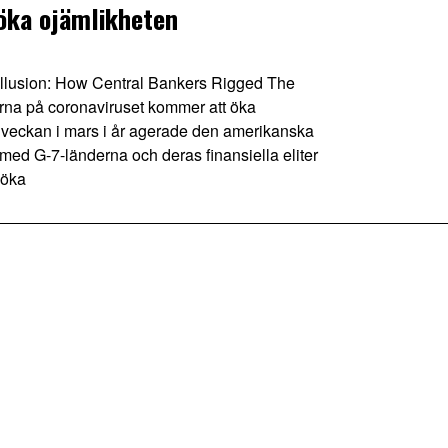
öka ojämlikheten
llusion: How Central Bankers Rigged The
erna på coronaviruset kommer att öka
a veckan i mars i år agerade den amerikanska
ed G-7-länderna och deras finansiella eliter
 öka