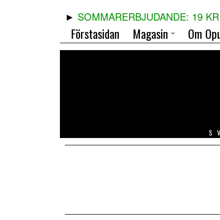
SOMMARERBJUDANDE: 19 KR 
Förstasidan
Magasin
Om Opu
S