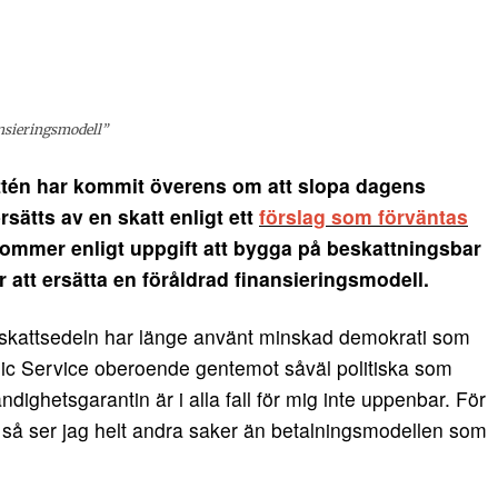
ansieringsmodell”
én har kommit överens om att slopa dagens
rsätts av en skatt enligt ett
förslag som förväntas
 kommer enligt uppgift att bygga på beskattningsbar
ör att ersätta en föråldrad finansieringsmodell.
på skattsedeln har länge använt minskad demokrati som
blic Service oberoende gentemot såväl politiska som
ighetsgarantin är i alla fall för mig inte uppenbar. För
n så ser jag helt andra saker än betalningsmodellen som