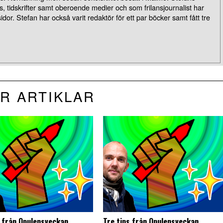
, tidskrifter samt oberoende medier och som frilansjournalist har
idor. Stefan har också varit redaktör för ett par böcker samt fått tre
R ARTIKLAR
s från Opulensveckan
Tre tips från Opulensveckan