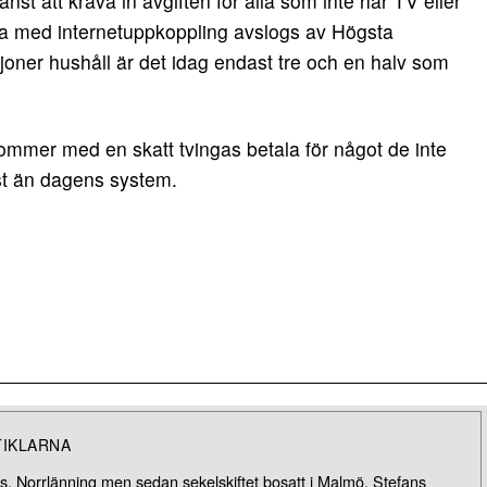
änst att kräva in avgiften för alla som inte har TV eller
ta med internetuppkoppling avslogs av Högsta
oner hushåll är det idag endast tre och en halv som
ommer med en skatt tvingas betala för något de inte
vist än dagens system.
TIKLARNA
. Norrlänning men sedan sekelskiftet bosatt i Malmö. Stefans