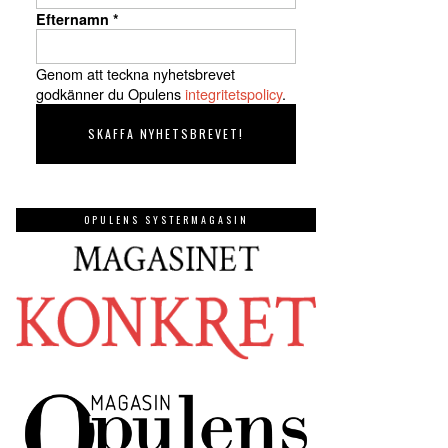
Efternamn
*
Genom att teckna nyhetsbrevet
godkänner du Opulens
integritetspolicy
.
OPULENS SYSTERMAGASIN