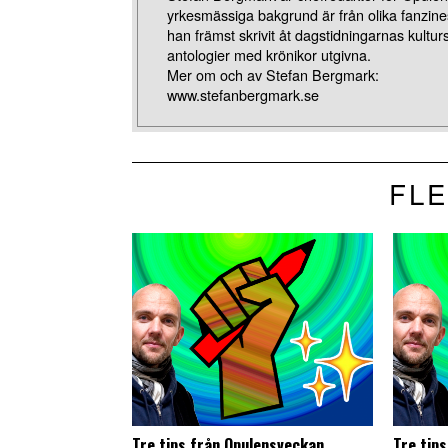
yrkesmässiga bakgrund är från olika fanzines
han främst skrivit åt dagstidningarnas kulturs
antologier med krönikor utgivna.
Mer om och av Stefan Bergmark:
www.stefanbergmark.se
FLE
Tre tips från Opulensveckan
Tre tip