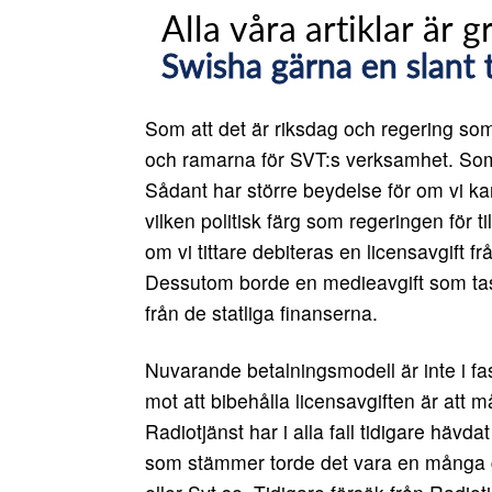
Som att det är riksdag och regering so
och ramarna för SVT:s verksamhet. Som 
Sådant har större beydelse för om vi ka
vilken politisk färg som regeringen för ti
om vi tittare debiteras en licensavgift fr
Dessutom borde en medieavgift som tas 
från de statliga finanserna.
Nuvarande betalningsmodell är inte i f
mot att bibehålla licensavgiften är att m
Radiotjänst har i alla fall tidigare hävda
som stämmer torde det vara en många gån