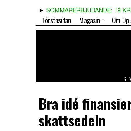
SOMMARERBJUDANDE: 19 KR 
Förstasidan
Magasin
Om Opu
S
Bra idé finansie
skattsedeln