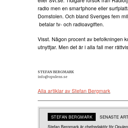
eller Svt.se. Tidigare försök från Radiotj
radio men en smartphone eller surfplat
Domstolen. Och bland Sveriges fem milj
betalar tv- och radioavgiften.
Visst. Någon procent av befolkningen k
utnyttjar. Men det är i alla fall mer rätt
STEFAN BERGMARK
info@opulens.se
Alla artiklar av Stefan Bergmark
STEFAN BERGMARK
SENASTE AR
Stefan Bergmark är chefredaktör för Opulens