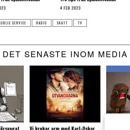
023
4 FEB 2023
PUBLIC SERVICE
RADIO
SKATT
TV
DET SENASTE INOM MEDIA
försvagat
Vi krokar arm med Karl-Oskar
Public serv