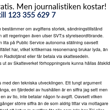
m bestämmer om avgiftens storlek, sändningstillstånd
att regeringen även utser SVT:s styrelseordförande.
n lita på Public Service autonoma ställning oavsett
llfället har, vilket kritikernas resonemang brukar lyda, än
ån Radiotjänst eller får betala via skattesedeln.
ut av Skatteverket förhoppningsvis kunna hållas åtskild
as med den tekniska utvecklingen. Ett tungt argument
ånga, en fjärdedel av hushållen är en siffra jag sett men
t en av tio, inte betalar någon tv-avgift. Oavsett vilken
ger större siffra än de som aldrig tittar via mottagare