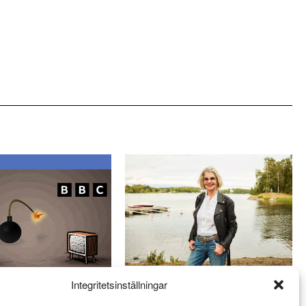
Helgporträttet: ”En myt att
Integritetsinställningar
parrelationen är enda vägen till
ice “objektivitet”