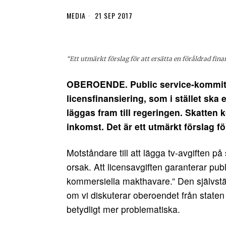
MEDIA
21 SEP 2017
“Ett utmärkt förslag för att ersätta en föråldrad fin
OBEROENDE. Public service-kommitt
licensfinansiering, som i stället ska e
läggas fram till regeringen. Skatten
inkomst.
Det är ett utmärkt förslag f
Motståndare till att lägga tv-avgiften 
orsak. Att licensavgiften garanterar pu
kommersiella makthavare.” Den självständ
om vi diskuterar oberoendet från state
betydligt mer problematiska.