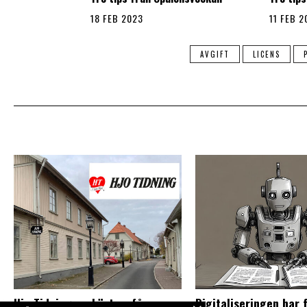
18 FEB 2023
11 FEB 2
AVGIFT
LICENS
Hjo Tidning — Läst av få,
Digitaliseringen har 