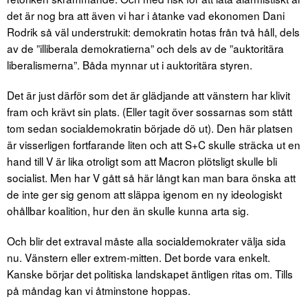
det är nog bra att även vi har i åtanke vad ekonomen Dani
Rodrik så väl understrukit: demokratin hotas från två håll, dels
av de ”illiberala demokratierna” och dels av de ”auktoritära
liberalismerna”. Båda mynnar ut i auktoritära styren.
Det är just därför som det är glädjande att vänstern har klivit
fram och krävt sin plats. (Eller tagit över sossarnas som stått
tom sedan socialdemokratin började dö ut). Den här platsen
är visserligen fortfarande liten och att S+C skulle sträcka ut en
hand till V är lika otroligt som att Macron plötsligt skulle bli
socialist. Men har V gått så här långt kan man bara önska att
de inte ger sig genom att släppa igenom en ny ideologiskt
ohållbar koalition, hur den än skulle kunna arta sig.
Och blir det extraval måste alla socialdemokrater välja sida
nu. Vänstern eller extrem-mitten. Det borde vara enkelt.
Kanske börjar det politiska landskapet äntligen ritas om. Tills
på måndag kan vi åtminstone hoppas.