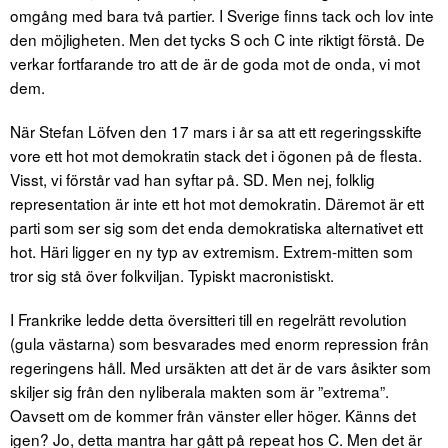
omgång med bara två partier. I Sverige finns tack och lov inte
den möjligheten. Men det tycks S och C inte riktigt förstå. De
verkar fortfarande tro att de är de goda mot de onda, vi mot
dem.
När Stefan Löfven den 17 mars i år sa att ett regeringsskifte
vore ett hot mot demokratin stack det i ögonen på de flesta.
Visst, vi förstår vad han syftar på. SD. Men nej, folklig
representation är inte ett hot mot demokratin. Däremot är ett
parti som ser sig som det enda demokratiska alternativet ett
hot. Häri ligger en ny typ av extremism. Extrem-mitten som
tror sig stå över folkviljan. Typiskt macronistiskt.
I Frankrike ledde detta översitteri till en regelrätt revolution
(gula västarna) som besvarades med enorm repression från
regeringens håll. Med ursäkten att det är de vars åsikter som
skiljer sig från den nyliberala makten som är ”extrema”.
Oavsett om de kommer från vänster eller höger. Känns det
igen? Jo, detta mantra har gått på repeat hos C. Men det är