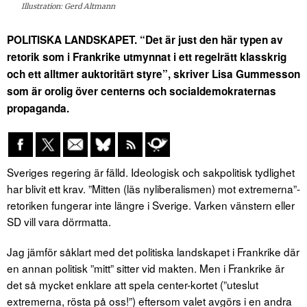
Illustration: Gerd Altmann
POLITISKA LANDSKAPET. “Det är just den här typen av
retorik som i Frankrike utmynnat i ett regelrätt klasskrig
och ett alltmer auktoritärt styre”, skriver Lisa Gummesson
som är orolig över centerns och socialdemokraternas
propaganda.
Sveriges regering är fälld. Ideologisk och sakpolitisk tydlighet
har blivit ett krav. ”Mitten (läs nyliberalismen) mot extremerna”-
retoriken fungerar inte längre i Sverige. Varken vänstern eller
SD vill vara dörrmatta.
Jag jämför såklart med det politiska landskapet i Frankrike där
en annan politisk ”mitt” sitter vid makten. Men i Frankrike är
det så mycket enklare att spela center-kortet (”uteslut
extremerna, rösta på oss!”) eftersom valet avgörs i en andra