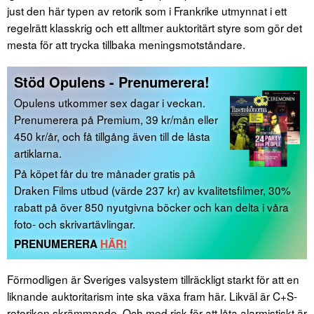
just den här typen av retorik som i Frankrike utmynnat i ett
regelrätt klasskrig och ett alltmer auktoritärt styre som gör det
mesta för att trycka tillbaka meningsmotståndare.
Stöd Opulens - Prenumerera!
Opulens utkommer sex dagar i veckan.
Prenumerera på Premium, 39 kr/mån eller
450 kr/år, och få tillgång även till de låsta
artiklarna.
På köpet får du tre månader gratis på
Draken Films utbud (värde 237 kr) av kvalitetsfilmer, 30%
rabatt på över 850 nyutgivna böcker och kan delta i våra
foto- och skrivartävlingar.
PRENUMERERA
HÄR!
Förmodligen är Sveriges valsystem tillräckligt starkt för att en
liknande auktoritarism inte ska växa fram här. Likväl är C+S-
retoriken skrämmande. Och med risk för att låta alarmistiskt är